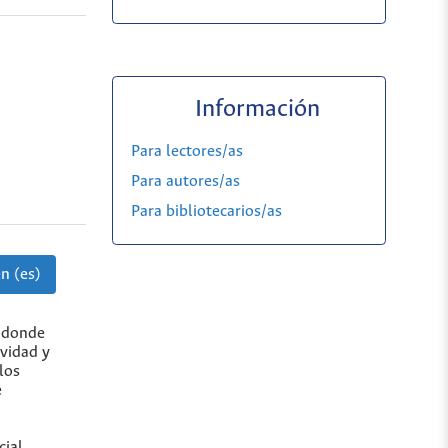
Información
Para lectores/as
Para autores/as
Para bibliotecarios/as
n (es)
, donde
ividad y
los
e
cial