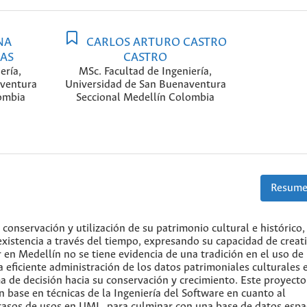
NA
CARLOS ARTURO CASTRO
AS
CASTRO
ería,
MSc. Facultad de Ingeniería,
aventura
Universidad de San Buenaventura
ombia
Seccional Medellín Colombia
Resume
conservación y utilización de su patrimonio cultural e histórico
existencia a través del tiempo, expresando su capacidad de creat
 en Medellín no se tiene evidencia de una tradición en el uso de 
 eficiente administración de los datos patrimoniales culturales 
oma de decisión hacia su conservación y crecimiento. Este proyecto
base en técnicas de la Ingeniería del Software en cuanto al
asos de usos en UML, para culminar con una base de datos espa