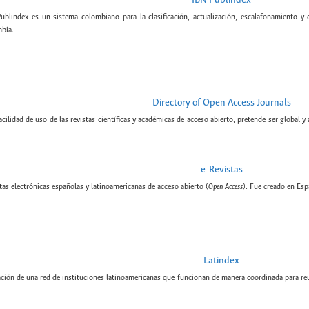
IBN Publindex
Publindex es un sistema colombiano para la clasificación, actualización, escalafonamiento y c
bia.
Directory of Open Access Journals
cilidad de uso de las revistas científicas y académicas de acceso abierto, pretende ser global y
e-Revistas
tas electrónicas españolas y latinoamericanas de acceso abierto (
Open Access
). Fue creado en Esp
Latindex
ción de una red de instituciones latinoamericanas que funcionan de manera coordinada para reun