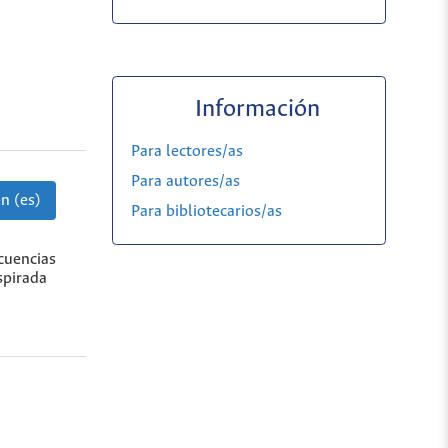
Información
Para lectores/as
Para autores/as
n (es)
Para bibliotecarios/as
ecuencias
spirada