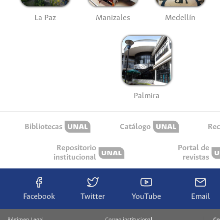
La Paz
Manizales
Medellín
Palmira
Bibliotecas
Catálogo
Rec
Repositorio
Portal de
institucional
revistas
Facebook
Twitter
YouTube
Email
Régimen Legal
Correo institucional
Co