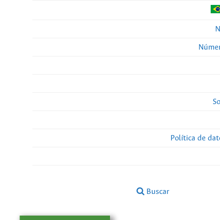
N
Númer
So
Política de da
Buscar