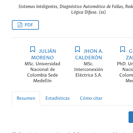
Sistemas Inteligentes, Diagnóstico Automático de Fallas, Red
Lógica Difusa. (es)
PDF
JULIÁN
JHON A.
G
MORENO
CALDERÓN
ZA
MSc. Universidad
MSc.
PhD. Un
Nacional de
Interconexión
Naci
Colombia Sede
Eléctrica S.A.
Colom
Medellín
Med
Resumen
Estadísticas
Cómo citar