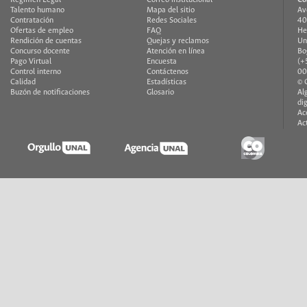
Talento humano
Mapa del sitio
Av
Contratación
Redes Sociales
40
Ofertas de empleo
FAQ
He
Rendición de cuentas
Quejas y reclamos
Un
Concurso docente
Atención en línea
Bo
Pago Virtual
Encuesta
(+
Control interno
Contáctenos
00
Calidad
Estadísticas
© 
Buzón de notificaciones
Glosario
Al
di
Ac
Ac