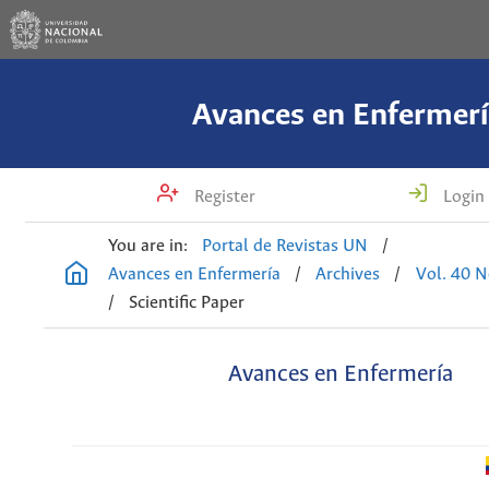
Avances en Enfermerí
Register
Login
You are in:
Portal de Revistas UN
/
Avances en Enfermería
/
Archives
/
Vol. 40 N
/
Scientific Paper
Avances en Enfermería