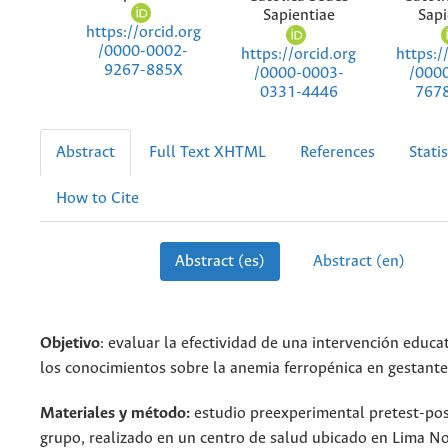
Sapientiae
Sapi
https://orcid.org
/0000-0002-
https://orcid.org
https:/
9267-885X
/0000-0003-
/000
0331-4446
767
Abstract
Full Text XHTML
References
Statis
How to Cite
Abstract (es)
Abstract (en)
Objetivo
: evaluar la efectividad de una intervención educat
los conocimientos sobre la anemia ferropénica en gestante
Materiales y método:
estudio preexperimental pretest-po
grupo, realizado en un centro de salud ubicado en Lima No