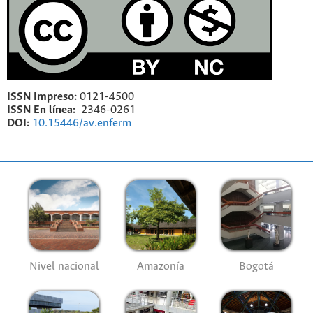
ISSN Impreso:
0121-4500
ISSN En línea:
2346-0261
DOI:
10.15446/av.enferm
Nivel nacional
Amazonía
Bogotá