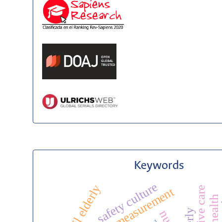
Keywords
safety culture
frail elderly
palliative care