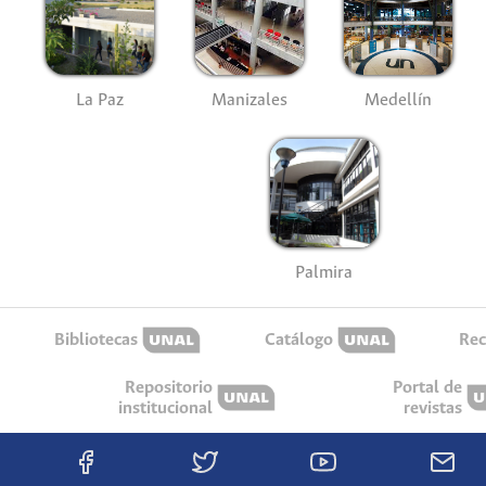
La Paz
Manizales
Medellín
Palmira
Bibliotecas
Catálogo
Rec
Repositorio
Portal de
institucional
revistas