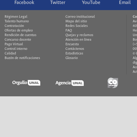
Facebook
Twitter
YouTube
Email
Régimen Legal
Correo institucional
Co
Talento humano
Mapa del sitio
Av
Contratación
Redes Sociales
40
Ofertas de empleo
FAQ
He
Rendición de cuentas
Quejas y reclamos
Un
Concurso docente
Atención en línea
Bo
Pago Virtual
Encuesta
(+
Control interno
Contáctenos
00
Calidad
Estadísticas
© 
Buzón de notificaciones
Glosario
Al
di
Ac
Ac