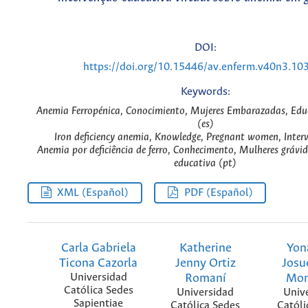
DOI:
https://doi.org/10.15446/av.enferm.v40n3.10
Keywords:
Anemia Ferropénica, Conocimiento, Mujeres Embarazadas, Edu
(es)
Iron deficiency anemia, Knowledge, Pregnant women, Interv
Anemia por deficiência de ferro, Conhecimento, Mulheres grávid
educativa (pt)
XML (Español)
PDF (Español)
Carla Gabriela
Katherine
Yon
Ticona Cazorla
Jenny Ortiz
Josu
Universidad
Romaní
Mon
Católica Sedes
Universidad
Univ
Sapientiae
Católica Sedes
Católi