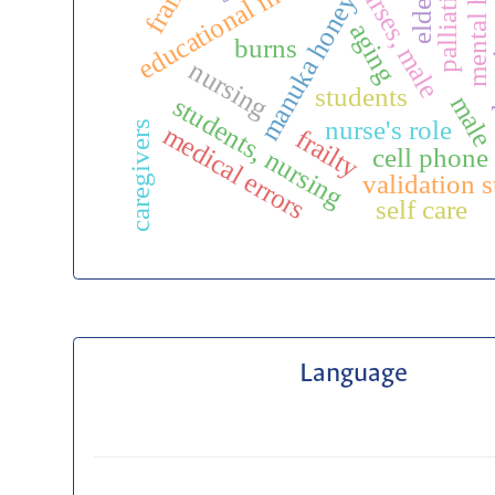
educational measurement
educa
mental health
elderly
nurses, male
manuka honey
aging
burns
nursing
students
mal
students, nursing
nurse's role
caregivers
medical errors
frailty
cell phone
validation 
self care
Language