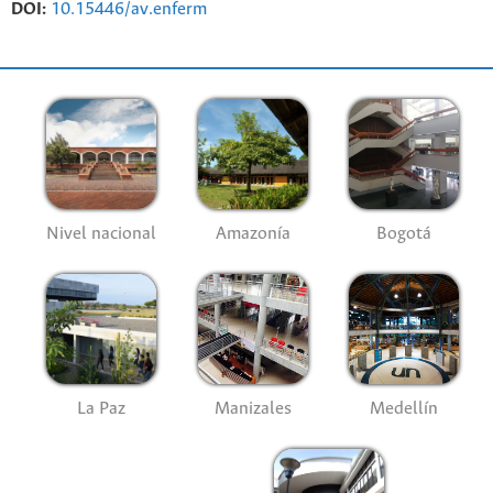
DOI:
10.15446/av.enferm
Nivel nacional
Amazonía
Bogotá
La Paz
Manizales
Medellín