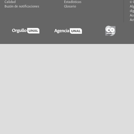
Calidad
Estadísticas
© 
Buzón de notificaciones
Glosario
Al
di
Ac
Ac