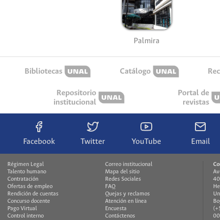
Palmira
Bibliotecas
Catálogo
Rec
Repositorio
Portal de
institucional
revistas
Facebook
Twitter
YouTube
Email
Régimen Legal
Correo institucional
Co
Talento humano
Mapa del sitio
Av
Contratación
Redes Sociales
40
Ofertas de empleo
FAQ
He
Rendición de cuentas
Quejas y reclamos
Un
Concurso docente
Atención en línea
Bo
Pago Virtual
Encuesta
(+
Control interno
Contáctenos
00