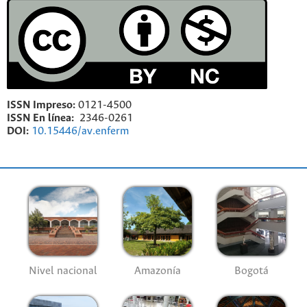
ISSN Impreso:
0121-4500
ISSN En línea:
2346-0261
DOI:
10.15446/av.enferm
Nivel nacional
Amazonía
Bogotá