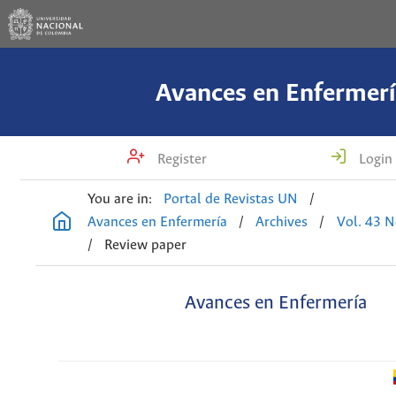
Avances en Enfermerí
Register
Login
You are in:
Portal de Revistas UN
/
Avances en Enfermería
/
Archives
/
Vol. 43 N
/
Review paper
Avances en Enfermería