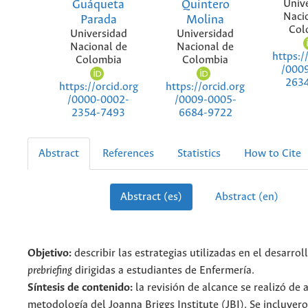
Guáqueta
Quintero
Univ
Naci
Parada
Molina
Col
Universidad
Universidad
Nacional de
Nacional de
https:/
Colombia
Colombia
/000
263
https://orcid.org
https://orcid.org
/0000-0002-
/0009-0005-
2354-7493
6684-9722
Abstract
References
Statistics
How to Cite
Abstract (es)
Abstract (en)
Objetivo:
describir las estrategias utilizadas en el desarrol
prebriefing
dirigidas a estudiantes de Enfermería.
Síntesis de contenido:
la revisión de alcance se realizó de 
metodología del Joanna Briggs Institute (JBI). Se incluyer