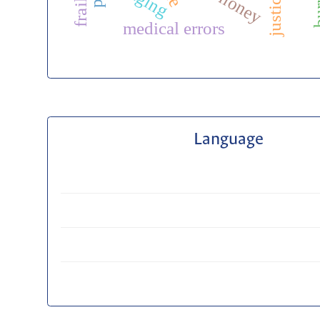
aging
bu
justice
medical errors
Language