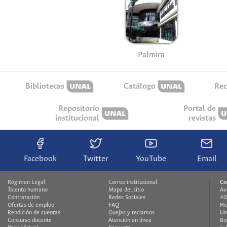
Palmira
Bibliotecas
Catálogo
Rec
Repositorio
Portal de
institucional
revistas
Facebook
Twitter
YouTube
Email
Régimen Legal
Correo institucional
Co
Talento humano
Mapa del sitio
Av
Contratación
Redes Sociales
40
Ofertas de empleo
FAQ
He
Rendición de cuentas
Quejas y reclamos
Un
Concurso docente
Atención en línea
Bo