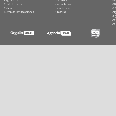
Pago Virtual
Encuesta
(+
Control interno
Contáctenos
00
Calidad
Estadísticas
© 
Buzón de notificaciones
Glosario
Al
di
Ac
Ac