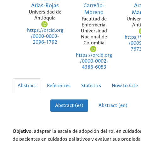
Arias-Rojas
Carreño-
Ar
Universidad de
Moreno
Mar
Antioquia
Facultad de
Univer
Enfermería,
Ant
https://orcid.org
Universidad
/0000-0003-
Nacional de
https:/
2096-1792
Colombia
/000
767
https://orcid.org
/0000-0002-
4386-6053
Abstract
References
Statistics
How to Cite
Abstract (es)
Abstract (en)
Objetivo:
adaptar la escala de adopción del rol en cuidador
de pacientes en cuidados paliativos y evaluar sus propied