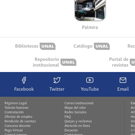
Palmira
Bibliotecas
Catálogo
Rec
Repositorio
Portal de
institucional
revistas
Facebook
Twitter
YouTube
Email
Régimen Legal
Correo institucional
Co
Talento humano
Mapa del sitio
Av
Contratación
Redes Sociales
40
Ofertas de empleo
FAQ
He
Rendición de cuentas
Quejas y reclamos
Un
Concurso docente
Atención en línea
Bo
Pago Virtual
Encuesta
(+