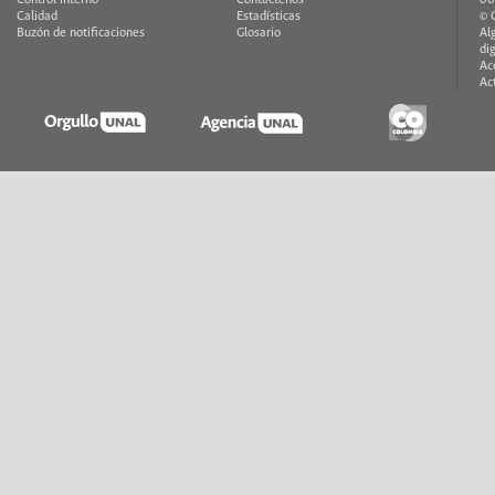
Control interno
Contáctenos
00
Calidad
Estadísticas
© 
Buzón de notificaciones
Glosario
Al
di
Ac
Ac