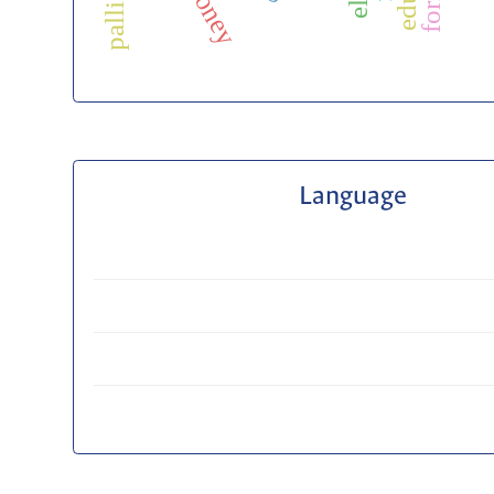
s
Language