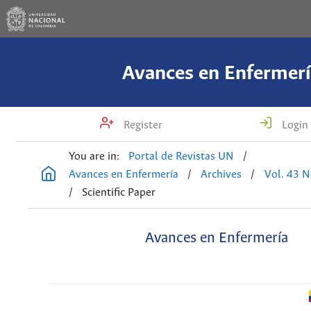
Avances en Enfermerí
Register
Login
You are in:
Portal de Revistas UN
/
Avances en Enfermería
/
Archives
/
Vol. 43 N
/
Scientific Paper
Avances en Enfermería