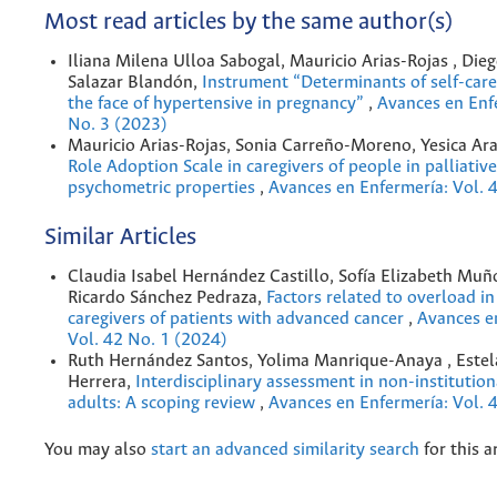
Most read articles by the same author(s)
Iliana Milena Ulloa Sabogal, Mauricio Arias-Rojas , Die
Salazar Blandón,
Instrument “Determinants of self-care
the face of hypertensive in pregnancy”
,
Avances en Enfe
No. 3 (2023)
Mauricio Arias-Rojas, Sonia Carreño-Moreno, Yesica Ar
Role Adoption Scale in caregivers of people in palliative
psychometric properties
,
Avances en Enfermería: Vol. 
Similar Articles
Claudia Isabel Hernández Castillo, Sofía Elizabeth Muñ
Ricardo Sánchez Pedraza,
Factors related to overload in
caregivers of patients with advanced cancer
,
Avances e
Vol. 42 No. 1 (2024)
Ruth Hernández Santos, Yolima Manrique-Anaya , Estel
Herrera,
Interdisciplinary assessment in non-institution
adults: A scoping review
,
Avances en Enfermería: Vol. 
You may also
start an advanced similarity search
for this ar