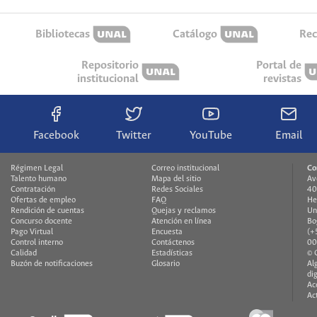
Bibliotecas
Catálogo
Rec
Repositorio
Portal de
institucional
revistas
Facebook
Twitter
YouTube
Email
Régimen Legal
Correo institucional
Co
Talento humano
Mapa del sitio
Av
Contratación
Redes Sociales
40
Ofertas de empleo
FAQ
He
Rendición de cuentas
Quejas y reclamos
Un
Concurso docente
Atención en línea
Bo
Pago Virtual
Encuesta
(+
Control interno
Contáctenos
00
Calidad
Estadísticas
© 
Buzón de notificaciones
Glosario
Al
di
Ac
Ac