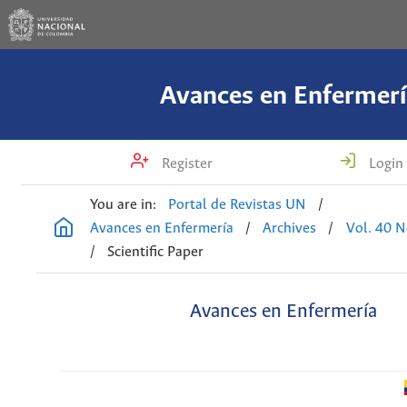
Avances en Enfermerí
Register
Login
You are in:
Portal de Revistas UN
/
Avances en Enfermería
/
Archives
/
Vol. 40 N
/
Scientific Paper
Avances en Enfermería