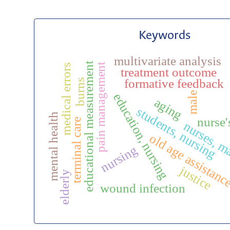
Keywords
multivariate analysis
educational measurement
pain management
medical errors
treatment outcome
formative feedback
burns
male
education, nursing
aging
students, nursing
mental health
nurse'
terminal care
nurses, m
old age assistanc
nursing
justice
elderly
wound infection