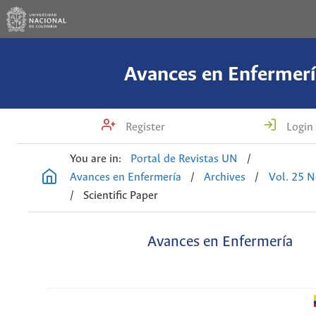
Avances en Enfermerí
Register
Login
You are in:
Portal de Revistas UN
/
Avances en Enfermería
/
Archives
/
Vol. 25 N
/
Scientific Paper
Avances en Enfermería