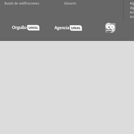
Buzón de notificaciones
Glosario
Al
di
Ac
Ac