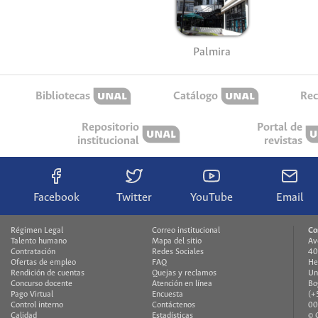
Palmira
Bibliotecas
Catálogo
Rec
Repositorio
Portal de
institucional
revistas
Facebook
Twitter
YouTube
Email
Régimen Legal
Correo institucional
Co
Talento humano
Mapa del sitio
Av
Contratación
Redes Sociales
40
Ofertas de empleo
FAQ
He
Rendición de cuentas
Quejas y reclamos
Un
Concurso docente
Atención en línea
Bo
Pago Virtual
Encuesta
(+
Control interno
Contáctenos
00
Calidad
Estadísticas
© 