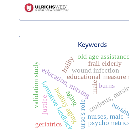
Keywords
old age assistanc
frailty
frail elderly
validation study
education, nursing
wound infection
educational measure
formative feedback
male
burns
students, nursi
healthy aging
aging
justice
nurse's role
nursi
nurses, male
psychometric
geriatrics