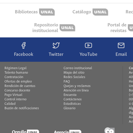
Bibliotecas
Catálogo
Rec
Repositorio
Portal de
institucional
revistas
Facebook
Twitter
YouTube
Email
Régimen Legal
Correo institucional
Co
Talento humano
Mapa del sitio
Av
Contratación
Redes Sociales
40
Ofertas de empleo
FAQ
He
Rendición de cuentas
Quejas y reclamos
Un
Concurso docente
Atención en línea
Bo
Pago Virtual
Encuesta
(+
Control interno
Contáctenos
00
Calidad
Estadísticas
© 
Buzón de notificaciones
Glosario
Al
di
Ac
Ac