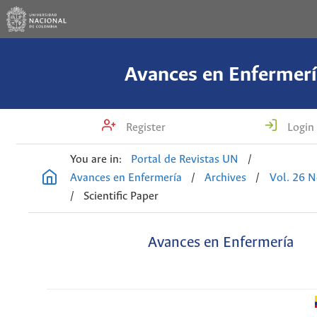
Avances en Enfermerí
Register
Login
You are in:
Portal de Revistas UN
/
Avances en Enfermería
/
Archives
/
Vol. 26 N
/
Scientific Paper
Avances en Enfermería