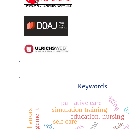
Keywords
aging
palliative care
fr
simulation training
medical errors
education, nursing
self care