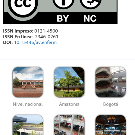
ISSN Impreso:
0121-4500
ISSN En línea:
2346-0261
DOI:
10.15446/av.enferm
Nivel nacional
Amazonía
Bogotá