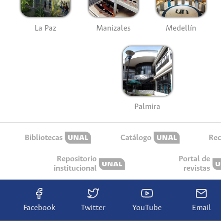
La Paz
Manizales
Medellín
Palmira
Bibliotecas
Catálogo
Rec
Repositorio
Portal de
institucional
revistas
Facebook
Twitter
YouTube
Email