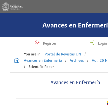
Avances en Enfermerí
Register
Login
You are in:
Portal de Revistas UN
/
Avances en Enfermería
/
Archives
/
Vol. 26 N
/
Scientific Paper
Avances en Enfermería