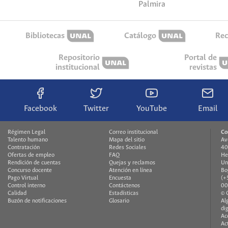
Palmira
Bibliotecas
Catálogo
Rec
Repositorio
Portal de
institucional
revistas
Facebook
Twitter
YouTube
Email
Régimen Legal
Correo institucional
Co
Talento humano
Mapa del sitio
Av
Contratación
Redes Sociales
40
Ofertas de empleo
FAQ
He
Rendición de cuentas
Quejas y reclamos
Un
Concurso docente
Atención en línea
Bo
Pago Virtual
Encuesta
(+
Control interno
Contáctenos
00
Calidad
Estadísticas
© 
Buzón de notificaciones
Glosario
Al
di
Ac
Ac