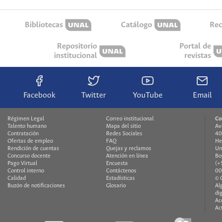
Bibliotecas
Catálogo
Rec
Repositorio
Portal de
institucional
revistas
Facebook
Twitter
YouTube
Email
Régimen Legal
Correo institucional
Co
Talento humano
Mapa del sitio
Av
Contratación
Redes Sociales
40
Ofertas de empleo
FAQ
He
Rendición de cuentas
Quejas y reclamos
Un
Concurso docente
Atención en línea
Bo
Pago Virtual
Encuesta
(+
Control interno
Contáctenos
00
Calidad
Estadísticas
© 
Buzón de notificaciones
Glosario
Al
di
Ac
Ac