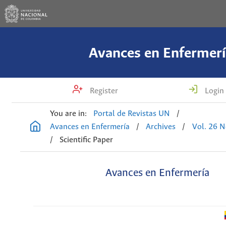
Avances en Enfermerí
Register
Login
You are in:
Portal de Revistas UN
/
Avances en Enfermería
/
Archives
/
Vol. 26 N
/
Scientific Paper
Avances en Enfermería