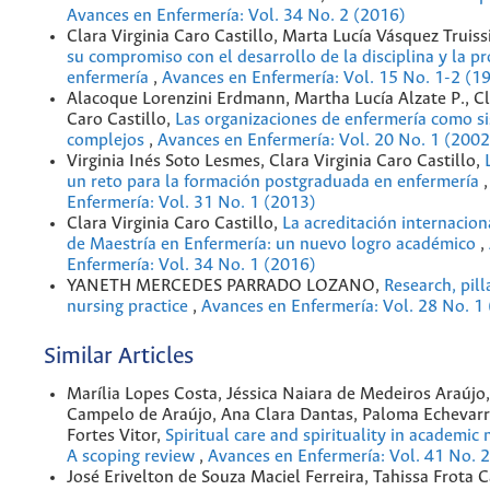
Avances en Enfermería: Vol. 34 No. 2 (2016)
Clara Virginia Caro Castillo, Marta Lucía Vásquez Truiss
su compromiso con el desarrollo de la disciplina y la pr
enfermería
,
Avances en Enfermería: Vol. 15 No. 1-2 (1
Alacoque Lorenzini Erdmann, Martha Lucía Alzate P., Cl
Caro Castillo,
Las organizaciones de enfermería como s
complejos
,
Avances en Enfermería: Vol. 20 No. 1 (2002
Virginia Inés Soto Lesmes, Clara Virginia Caro Castillo,
un reto para la formación postgraduada en enfermería
Enfermería: Vol. 31 No. 1 (2013)
Clara Virginia Caro Castillo,
La acreditación internacio
de Maestría en Enfermería: un nuevo logro académico
,
Enfermería: Vol. 34 No. 1 (2016)
YANETH MERCEDES PARRADO LOZANO,
Research, pill
nursing practice
,
Avances en Enfermería: Vol. 28 No. 1
Similar Articles
Marília Lopes Costa, Jéssica Naiara de Medeiros Araújo,
Campelo de Araújo, Ana Clara Dantas, Paloma Echevarrí
Fortes Vitor,
Spiritual care and spirituality in academic 
A scoping review
,
Avances en Enfermería: Vol. 41 No. 
José Erivelton de Souza Maciel Ferreira, Tahissa Frota 