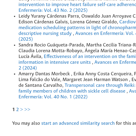
intervention to improve heart failure self-care adheren
Enfermería: Vol. 43 No. 2 (2025)
Leidy Yurany Cárdenas Parra, Oswaldo Juan Arroyave C
Edison Cárdenas Galvis, Lorena Gómez Giraldo,
Cardiov
medication scheduling patterns in light of chronophar
descriptive nursing study
,
Avances en Enfermería: Vol.
(2025)
Sandra Rocio Guáqueta-Parada, Martha Cecilia Triana-R
Claudia Lorena Motta-Robayo, Ángela María Henao-Ca
Lucía Ávila,
Effectiveness of an intervention on the fami
information in intensive care units
,
Avances en Enfermer
2 (2024)
Amarry Dantas Morbeck , Erika Anny Costa Cerqueira, 
Lima Falcão do Vale, Margaret Jean Harman Watson , E
de Santana Carvalho,
Transpersonal care through Reiki:
family members of children with sickle cell disease
,
Av
Enfermería: Vol. 40 No. 1 (2022)
1
2
>
>>
You may also
start an advanced similarity search
for this ar