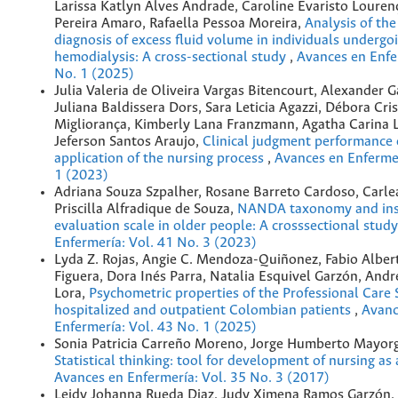
Larissa Katlyn Alves Andrade, Caroline Evaristo Loure
Pereira Amaro, Rafaella Pessoa Moreira,
Analysis of the
diagnosis of excess fluid volume in individuals undergo
hemodialysis: A cross-sectional study
,
Avances en Enfe
No. 1 (2025)
Julia Valeria de Oliveira Vargas Bitencourt, Alexander G
Juliana Baldissera Dors, Sara Leticia Agazzi, Débora Cr
Migliorança, Kimberly Lana Franzmann, Agatha Carina L
Jeferson Santos Araujo,
Clinical judgment performance o
application of the nursing process
,
Avances en Enfermer
1 (2023)
Adriana Souza Szpalher, Rosane Barreto Cardoso, Carle
Priscilla Alfradique de Souza,
NANDA taxonomy and in
evaluation scale in older people: A crosssectional stud
Enfermería: Vol. 41 No. 3 (2023)
Lyda Z. Rojas, Angie C. Mendoza-Quiñonez, Fabio Albe
Figuera, Dora Inés Parra, Natalia Esquivel Garzón, And
Lora,
Psychometric properties of the Professional Care 
hospitalized and outpatient Colombian patients
,
Avanc
Enfermería: Vol. 43 No. 1 (2025)
Sonia Patricia Carreño Moreno, Jorge Humberto Mayorg
Statistical thinking: tool for development of nursing as
Avances en Enfermería: Vol. 35 No. 3 (2017)
Leidy Johanna Rueda Diaz, Judy Ximena Ramos Garzón,