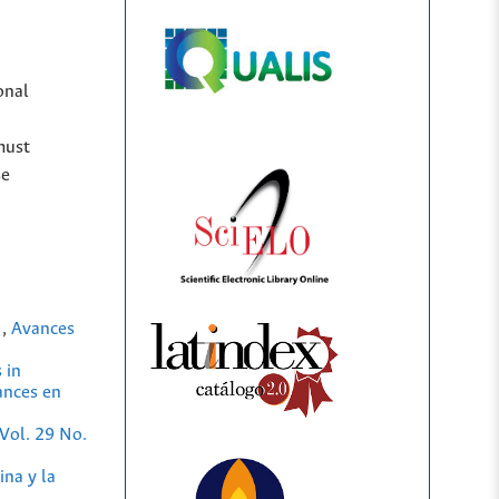
onal
must
se
g
,
Avances
 in
ances en
Vol. 29 No.
ina y la