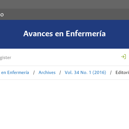
co
Avances en Enfermería
gister
 en Enfermería
/
Archives
/
Vol. 34 No. 1 (2016)
/
Editori