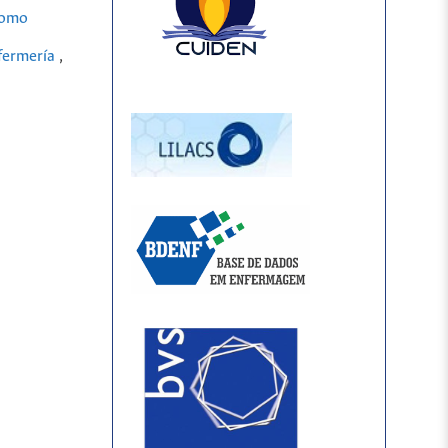
como
nfermería
,