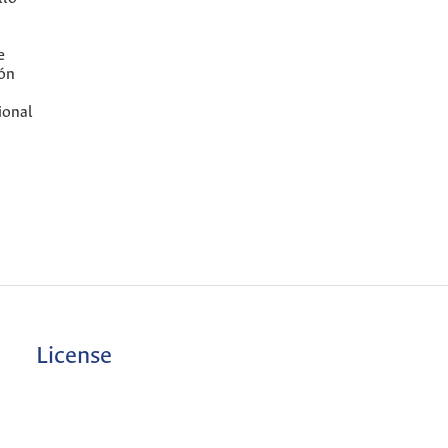
e
ión
ional
License