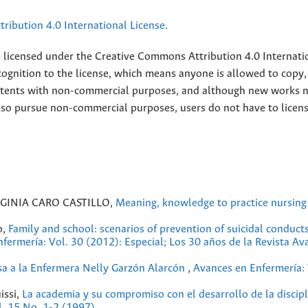
ribution 4.0 International License
.
e licensed under the
Creative
Commons Attribution 4.0 Internati
ognition to the license, which means anyone is allowed to copy,
contents with non-commercial purposes, and although new works 
also pursue non-commercial purposes, users do not have to licen
GINIA CARO CASTILLO,
Meaning, knowledge to practice nursin
o,
Family and school: scenarios of prevention of suicidal conducts
fermería: Vol. 30 (2012): Especial; Los 30 años de la Revista Av
a a la Enfermera Nelly Garzón Alarcón
,
Avances en Enfermería: 
issi,
La academia y su compromiso con el desarrollo de la discipl
l. 15 No. 1-2 (1997)