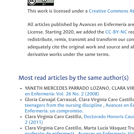
This work is licensed under a
Creative Commons Att
All articles published by Avances en Enfermería ar
License. Starting 2020, we added the
CC-BY-NC
rec
redistribute, remix, transmit and transform our 
adequately cite the original work and source and 
derivative works under the same terms.
Most read articles by the same author(s)
YANETH MERCEDES PARRADO LOZANO, CLARA VIR
en Enfermería: Vol. 26 No. 2 (2008)
Gloria Carvajal Carrascal, Clara Virginia Caro Castill
teenagers from the nursing discipline
,
Avances en En
Enfermería: un compromiso.
Clara Virginia Caro Castillo,
Doctorado Honoris Caus
2 (2011)
Clara Virginia Caro Castillo, Marta Lucía Vásquez Tru
profesión de enfermería
,
Avances en Enfermería: Vo