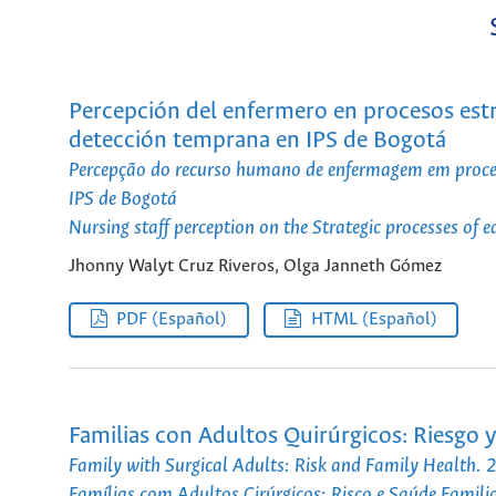
Percepción del enfermero en procesos estr
detección temprana en IPS de Bogotá
Percepção do recurso humano de enfermagem em process
IPS de Bogotá
Nursing staff perception on the Strategic processes of e
Jhonny Walyt Cruz Riveros, Olga Janneth Gómez
PDF (Español)
HTML (Español)
Familias con Adultos Quirúrgicos: Riesgo 
Family with Surgical Adults: Risk and Family Health
Famílias com Adultos Cirúrgicos: Risco e Saúde Fami