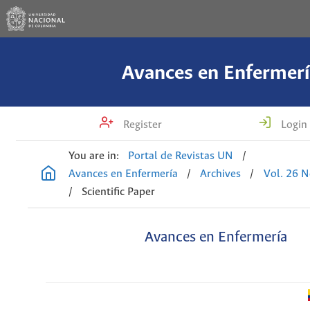
Avances en Enfermerí
Register
Login
You are in:
Portal de Revistas UN
/
Avances en Enfermería
/
Archives
/
Vol. 26 N
/
Scientific Paper
Avances en Enfermería