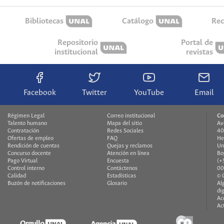
Bibliotecas
Catálogo
Rec
Repositorio
Portal de
institucional
revistas
Facebook
Twitter
YouTube
Email
Régimen Legal
Correo institucional
Co
Talento humano
Mapa del sitio
Av
Contratación
Redes Sociales
40
Ofertas de empleo
FAQ
He
Rendición de cuentas
Quejas y reclamos
Un
Concurso docente
Atención en línea
Bo
Pago Virtual
Encuesta
(+
Control interno
Contáctenos
00
Calidad
Estadísticas
© 
Buzón de notificaciones
Glosario
Al
di
Ac
Ac