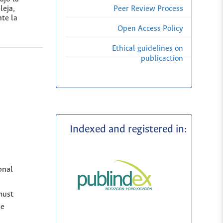
leja,
Peer Review Process
te la
Open Access Policy
Ethical guidelines on
publicaction
Indexed and registered in:
onal
must
se