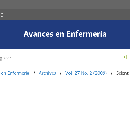
co
Avances en Enfermería
gister
 en Enfermería
/
Archives
/
Vol. 27 No. 2 (2009)
/
Scienti