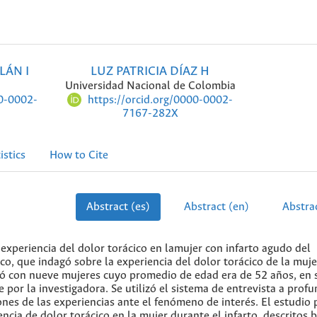
LÁN I
LUZ PATRICIA DÍAZ H
Universidad Nacional de Colombia
00-0002-
https://orcid.org/0000-0002-
7167-282X
istics
How to Cite
Abstract (es)
Abstract (en)
Abstrac
 experiencia del dolor torácico en lamujer con infarto agudo del
co, que indagó sobre la experiencia del dolor torácico de la muj
izó con nueve mujeres cuyo promedio de edad era de 52 años, en 
por la investigadora. Se utilizó el sistema de entrevista a profu
nes de las experiencias ante el fenómeno de interés. El estudio 
encia de dolor torácico en la mujer durante el infarto, descritos b