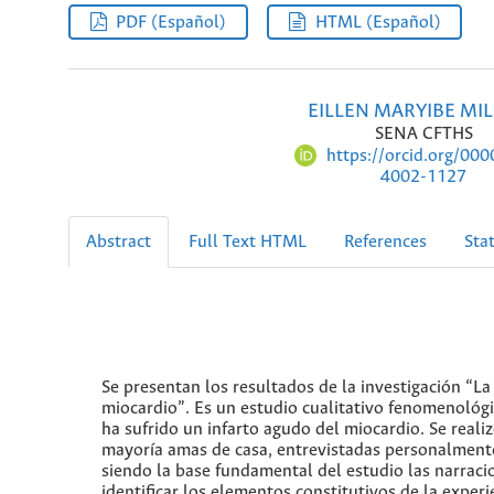
PDF (Español)
HTML (Español)
EILLEN MARYIBE MIL
SENA CFTHS
https://orcid.org/00
4002-1127
Abstract
Full Text HTML
References
Stat
Se presentan los resultados de la investigación “La
miocardio”. Es un estudio cualitativo fenomenológi
ha sufrido un infarto agudo del miocardio. Se real
mayoría amas de casa, entrevistadas personalmente 
siendo la base fundamental del estudio las narracio
identificar los elementos constitutivos de la experi