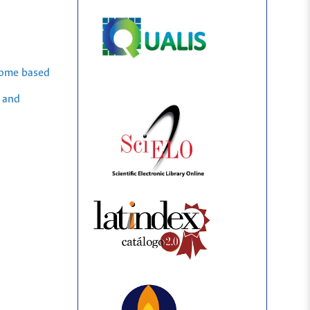
rome based
t and