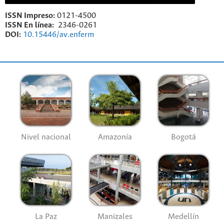
ISSN Impreso:
0121-4500
ISSN En línea:
2346-0261
DOI:
10.15446/av.enferm
Nivel nacional
Amazonía
Bogotá
La Paz
Manizales
Medellín