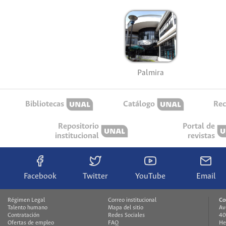
Palmira
Bibliotecas
Catálogo
Rec
Repositorio
Portal de
institucional
revistas
Facebook
Twitter
YouTube
Email
Régimen Legal
Correo institucional
Co
Talento humano
Mapa del sitio
Av
Contratación
Redes Sociales
40
Ofertas de empleo
FAQ
He