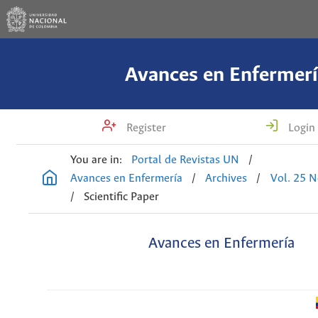
Avances en Enfermerí
Register
Login
You are in:
Portal de Revistas UN
/
Avances en Enfermería
/
Archives
/
Vol. 25 N
/
Scientific Paper
Avances en Enfermería