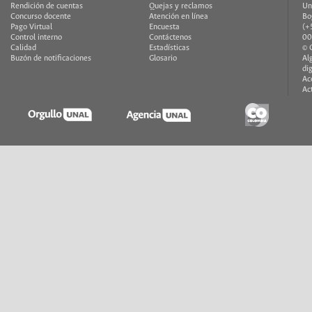
Rendición de cuentas
Quejas y reclamos
Un
Concurso docente
Atención en línea
Bo
Pago Virtual
Encuesta
(+
Control interno
Contáctenos
00
Calidad
Estadísticas
© 
Buzón de notificaciones
Glosario
Al
di
Ac
Ac