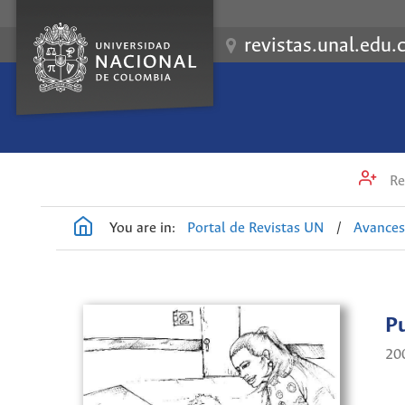
revistas.unal.edu.
Re
You are in:
Portal de Revistas UN
/
Avances
P
20