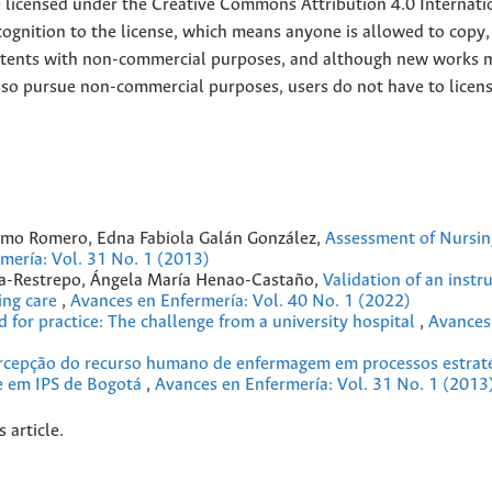
e licensed under the
Creative
Commons Attribution 4.0 Internati
ognition to the license, which means anyone is allowed to copy,
contents with non-commercial purposes, and although new works 
also pursue non-commercial purposes, users do not have to licen
omo Romero, Edna Fabiola Galán González,
Assessment of Nursin
mería: Vol. 31 No. 1 (2013)
na-Restrepo, Ángela María Henao-Castaño,
Validation of an instr
sing care
,
Avances en Enfermería: Vol. 40 No. 1 (2022)
 for practice: The challenge from a university hospital
,
Avances
rcepção do recurso humano de enfermagem em processos estraté
ce em IPS de Bogotá
,
Avances en Enfermería: Vol. 31 No. 1 (2013
s article.