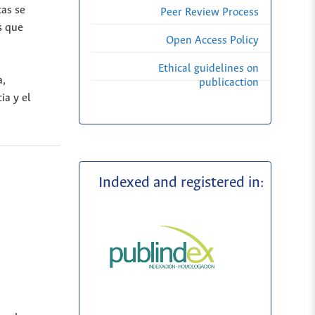
tas se
Peer Review Process
s que
Open Access Policy
Ethical guidelines on
a,
publicaction
ia y el
Indexed and registered in: