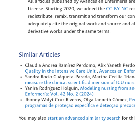
All articles published by Avances en Enfermería ar
License. Starting 2020, we added the
CC-BY-NC
rec
redistribute, remix, transmit and transform our 
adequately cite the original work and source and 
derivative works under the same terms.
Similar Articles
Claudia Andrea Ramírez Perdomo, Alix Yaneth Perd
Quality in the Intensive Care Unit
,
Avances en Enfer
Sandra Rocío Guáqueta-Parada, Martha Cecilia Tria
measure the clinical scientific dimension of ICU nur
Yanira Rodríguez Holguín,
Modeling nursing from and
Enfermería: Vol. 42 No. 2 (2024)
Jhonny Walyt Cruz Riveros, Olga Janneth Gómez,
Pe
programas de proteção específica e detecção preco
You may also
start an advanced similarity search
for thi