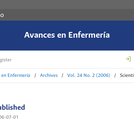
co
Avances en Enfermería
gister
 en Enfermería
/
Archives
/
Vol. 24 No. 2 (2006)
/
Scienti
ublished
06-07-01