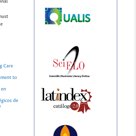
onal
must
se
g Care
ument to
 en
gicos de
)