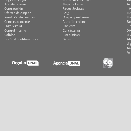
Talento humano
Mapa del sitio
Av
Contratación
Redes Sociales
40
Ofertas de empleo
FAQ
He
Rendición de cuentas
Quejas y reclamos
Un
Concurso docente
Atención en línea
Bo
Pago Virtual
Encuesta
(+
Control interno
Contáctenos
00
Calidad
Estadísticas
© 
Buzón de notificaciones
Glosario
Al
di
Ac
Ac