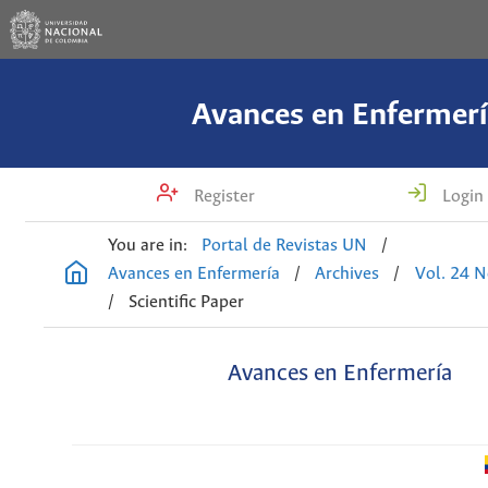
Avances en Enfermerí
Register
Login
You are in:
Portal de Revistas UN
/
Avances en Enfermería
/
Archives
/
Vol. 24 N
/
Scientific Paper
Avances en Enfermería