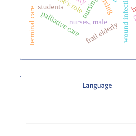
nurse's role
wound infection
nursing
b
students
terminal care
palliative care
c
nurses, male
frail elderly
Language