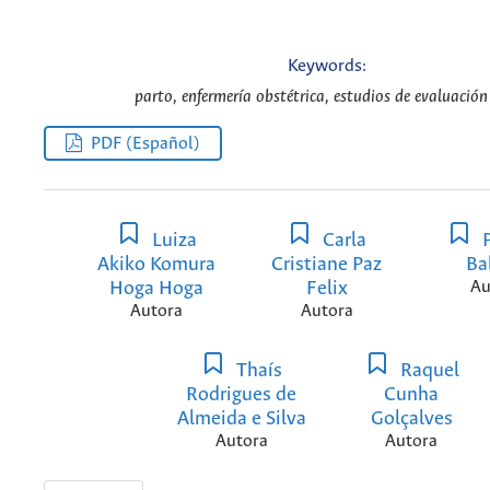
Keywords:
parto, enfermería obstétrica, estudios de evaluación
PDF (Español)
Luiza
Carla
P
Akiko Komura
Cristiane Paz
Ba
Hoga Hoga
Felix
Au
Autora
Autora
Thaís
Raquel
Rodrigues de
Cunha
Almeida e Silva
Golçalves
Autora
Autora