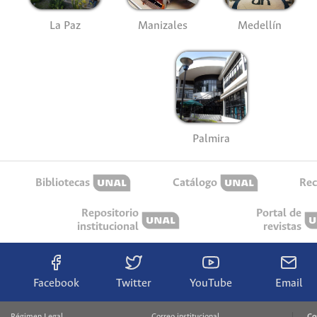
La Paz
Manizales
Medellín
Palmira
Bibliotecas
Catálogo
Rec
Repositorio
Portal de
institucional
revistas
Facebook
Twitter
YouTube
Email
Régimen Legal
Correo institucional
Co