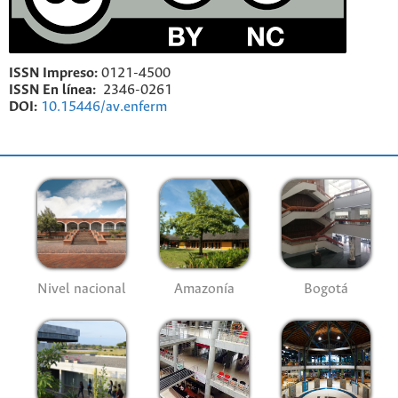
ISSN Impreso:
0121-4500
ISSN En línea:
2346-0261
DOI:
10.15446/av.enferm
Nivel nacional
Amazonía
Bogotá