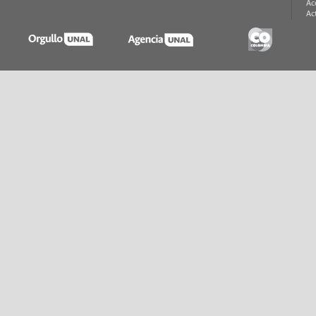
Ac
Ac