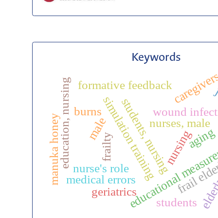
Keywords
caregiver
education, nursing
formative feedback
j
simulation training
students, nursing
burns
wound infect
manuka honey
male
nurses, male
aging
nursing
frailty
educational measur
frail eld
nurse's role
medical errors
elde
geriatrics
students