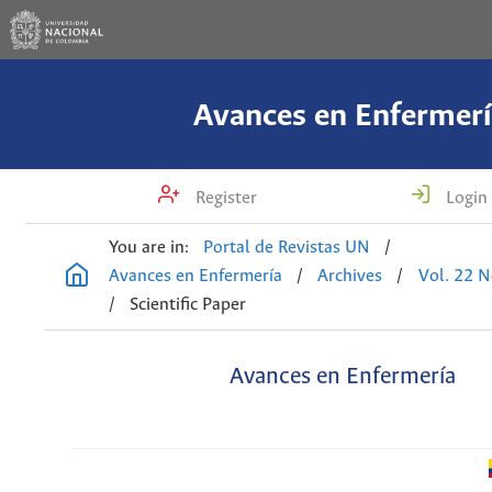
Avances en Enfermerí
Register
Login
You are in:
Portal de Revistas UN
/
Avances en Enfermería
/
Archives
/
Vol. 22 N
/
Scientific Paper
Avances en Enfermería