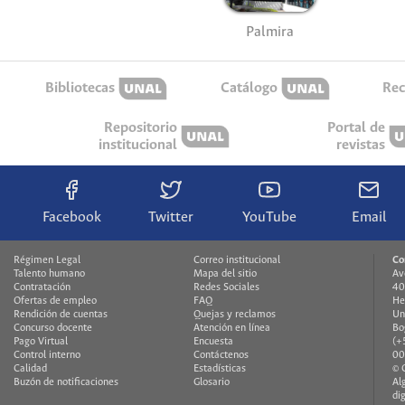
Palmira
Bibliotecas
Catálogo
Rec
Repositorio
Portal de
institucional
revistas
Facebook
Twitter
YouTube
Email
Régimen Legal
Correo institucional
Co
Talento humano
Mapa del sitio
Av
Contratación
Redes Sociales
40
Ofertas de empleo
FAQ
He
Rendición de cuentas
Quejas y reclamos
Un
Concurso docente
Atención en línea
Bo
Pago Virtual
Encuesta
(+
Control interno
Contáctenos
00
Calidad
Estadísticas
© 
Buzón de notificaciones
Glosario
Al
di