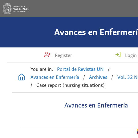
Avances en Enfermerí
Register
Login
You are in:
Portal de Revistas UN
/
Avances en Enfermería
/
Archives
/
Vol. 32 N
/
Case report (nursing situations)
Avances en Enfermería