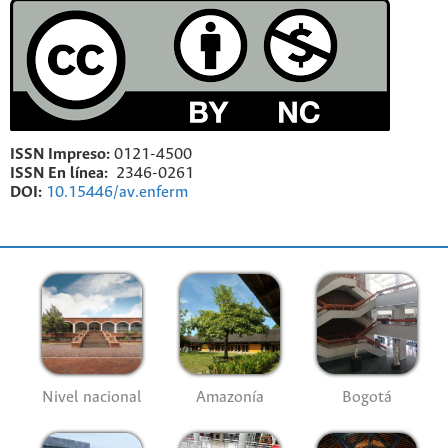
ISSN Impreso:
0121-4500
ISSN En línea:
2346-0261
DOI:
10.15446/av.enferm
Nivel nacional
Amazonía
Bogotá