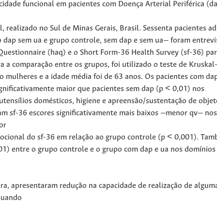
acidade funcional em pacientes com Doença Arterial Periférica (d
l, realizado no Sul de Minas Gerais, Brasil. Sessenta pacientes a
 dap sem ua e grupo controle, sem dap e sem ua— foram entrevi
Questionnaire (haq) e o Short Form-36 Health Survey (sf-36) pa
a a comparação entre os grupos, foi utilizado o teste de Kruskal-
ão mulheres e a idade média foi de 63 anos. Os pacientes com da
gnificativamente maior que pacientes sem dap (p < 0,01) nos
tensílios domésticos, higiene e apreensão/sustentação de objet
am sf-36 escores significativamente mais baixos —menor qv— nos
or
emocional do sf-36 em relação ao grupo controle (p < 0,001). Ta
001) entre o grupo controle e o grupo com dap e ua nos domínios
ra, apresentaram redução na capacidade de realização de algum
 quando