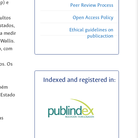
ap) e
Peer Review Process
Open Access Policy
dultos
stados,
Ethical guidelines on
ra medir
publicaction
Wallis.
p, com
os. Os
Indexed and registered in:
mbém
 Estado
as