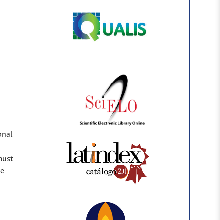
onal
must
se