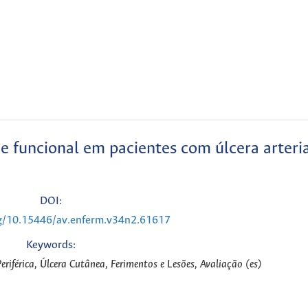
e funcional em pacientes com úlcera arteri
DOI:
rg/10.15446/av.enferm.v34n2.61617
Keywords:
riférica, Úlcera Cutânea, Ferimentos e Lesões, Avaliação (es)