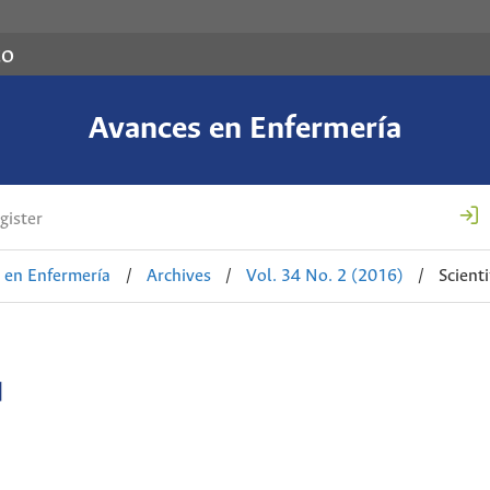
co
Avances en Enfermería
gister
 en Enfermería
/
Archives
/
Vol. 34 No. 2 (2016)
/
Scienti
d