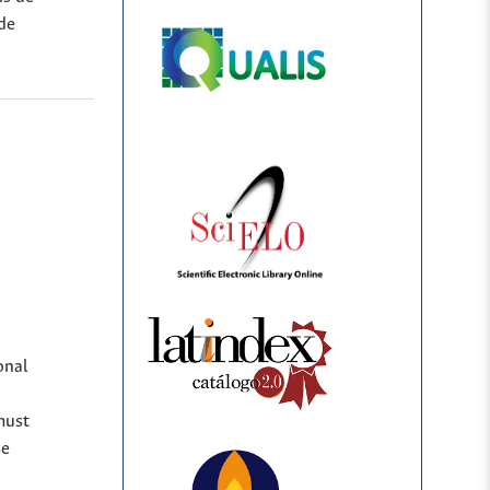
 de
onal
must
se