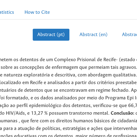
atistics
How to Cite
Abstract (pt)
Abstract (en)
Abstrac
ometem os detentos de um Complexo Prisional de Recife- (estado
ra, sobre as concepções de enfermagem que permeiam tais agravos
 natureza exploratória e descritiva, com abordagem qualitativa
alizado em Recife e analisados a partir dos critérios preestabe
ntuários de detentos que se encontravam em regime fechado. Ap
oi formatado, e os dados analisados por meio do Programa Epi I
lação ao perfil epidemiológico dos detentos, verificou-se que 66,
 do HIV/Aids, e 13,27 % possuem transtorno mental.
Conclusão:
-humanas , que fere com os direitos humanos básicos de cidadani
a para a atuação de políticas, estratégias e ações que intervenh
venções educativas com os detentos, maior número de profissiona