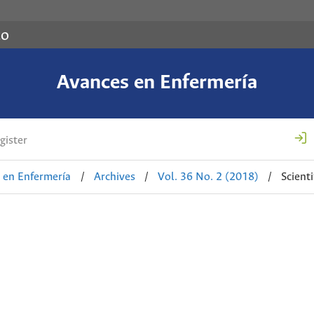
co
Avances en Enfermería
gister
 en Enfermería
/
Archives
/
Vol. 36 No. 2 (2018)
/
Scienti