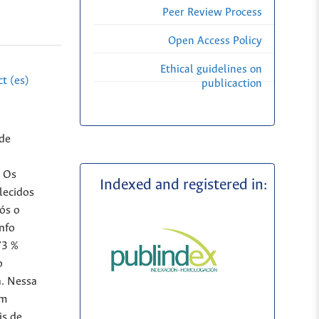
Peer Review Process
Open Access Policy
Ethical guidelines on
t (es)
publicaction
 de
.
. Os
Indexed and registered in:
lecidos
ós o
nfo
73 %
o
a. Nessa
am
is de