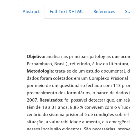
Abstract
Full Text XHTML
References
St
Objetivo:
analisar as principais patologias que ac
Pernambuco, Brasil), refletindo, à luz da literatu
Metodologia:
trata-se de um estudo documental, de
dados foram coletados em um Complexo Prisional loc
por meio de um questionário fechado com 113 pro
preenchimento dos formulários, o banco de dados f
2007.
Resultados:
foi possível detectar que, em re
têm de 18 a 31 anos, 8,85 % convivem com o vírus
cenário do sistema prisional é de condições sobre
situação, a vulnerabilidade aumenta, e a emergênci
nesses locais são evidentes. São necessárias inter