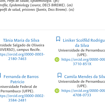
ões, Perfil de Saúde, Epidemiologia. (pt)
Profile, Epidemiology (source, DECS BIREME). (en)
erfil de salud, prisiones (fuente, Decs Bireme). (es)
Tânia Maria da Silva
Liniker Scolfild Rodrig
rsidade Salgado de Oliveira
da Silva
IVERSO), campus Recife.
Universidade de Pernambuc
ttps://orcid.org/0000-0003-
(UPE).
2180-7463
https://orcid.org/0000-00
3710-851X
Fernanda de Barros
Camila Mendes da Sil
Patricio
Universidade de Pernambuc
(UPE).
niversidade Federal de
https://orcid.org/0000-00
Pernambuco (UFPE).
4708-0733
ttps://orcid.org/0000-0002-
3584-2481