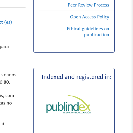
Peer Review Process
Open Access Policy
t (es)
Ethical guidelines on
publicaction
 para
os dados
Indexed and registered in:
0,80.
is, com
tas no
 à