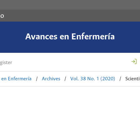
co
Avances en Enfermería
gister
 en Enfermería
/
Archives
/
Vol. 38 No. 1 (2020)
/
Scienti