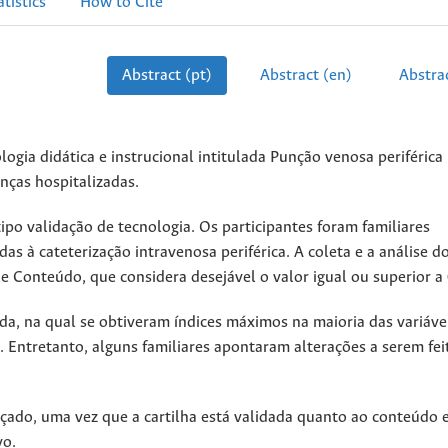
atistics
How to Cite
Abstract (pt)
Abstract (en)
Abstrac
ogia didática e instrucional intitulada Punção venosa periférica
nças hospitalizadas.
po validação de tecnologia. Os participantes foram familiares
s à cateterização intravenosa periférica. A coleta e a análise d
e Conteúdo, que considera desejável o valor igual ou superior a 
ada, na qual se obtiveram índices máximos na maioria das variáve
. Entretanto, alguns familiares apontaram alterações a serem fei
çado, uma vez que a cartilha está validada quanto ao conteúdo e
vo.