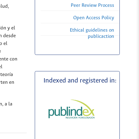
Peer Review Process
alud,
Open Access Policy
ión y el
Ethical guidelines on
ón desde
publicaction
o el
e
iente con
el
 teoría
Indexed and registered in:
rten en
, a la