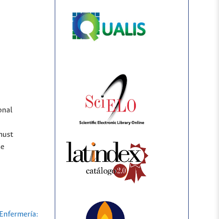
onal
must
se
Enfermería: