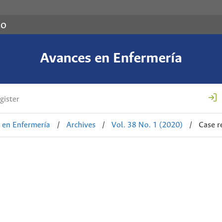
co
Avances en Enfermería
gister
 en Enfermería
/
Archives
/
Vol. 38 No. 1 (2020)
/
Case r