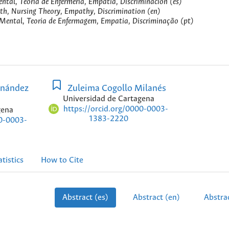
ntal, Teoría de Enfermería, Empatía, Discriminación (es)
th, Nursing Theory, Empathy, Discrimination (en)
ental, Teoria de Enfermagem, Empatia, Discriminação (pt)
rnández
Zuleima Cogollo Milanés
Universidad de Cartagena
https://orcid.org/0000-0003-
gena
1383-2220
00-0003-
atistics
How to Cite
Abstract (es)
Abstract (en)
Abstrac