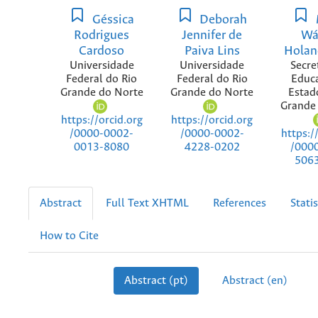
Géssica
Deborah
Rodrigues
Jennifer de
Wá
Cardoso
Paiva Lins
Holan
Universidade
Universidade
Secre
Federal do Rio
Federal do Rio
Educ
Grande do Norte
Grande do Norte
Estad
Grande
https://orcid.org
https://orcid.org
https:/
/0000-0002-
/0000-0002-
/000
0013-8080
4228-0202
506
Abstract
Full Text XHTML
References
Statis
How to Cite
Abstract (pt)
Abstract (en)