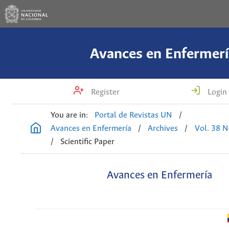
Avances en Enfermerí
Register
Login
You are in:
Portal de Revistas UN
/
Avances en Enfermería
/
Archives
/
Vol. 38 N
/
Scientific Paper
Avances en Enfermería