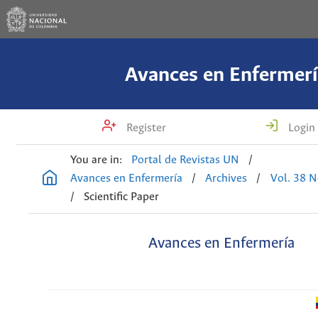
Avances en Enfermerí
Register
Login
You are in:
Portal de Revistas UN
/
Avances en Enfermería
/
Archives
/
Vol. 38 N
/
Scientific Paper
Avances en Enfermería