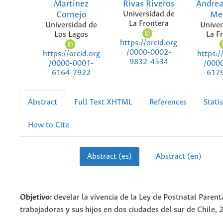
Martinez
Rivas Riveros
Andrea
Cornejo
Universidad de
Me
La Frontera
Universidad de
Univer
Los Lagos
La F
https://orcid.org
/0000-0002-
https://orcid.org
https:/
9832-4534
/0000-0001-
/000
6164-7922
617
Abstract
Full Text XHTML
References
Statis
How to Cite
Abstract (es)
Abstract (en)
Objetivo:
develar la vivencia de la Ley de Postnatal Paren
trabajadoras y sus hijos en dos ciudades del sur de Chile, 