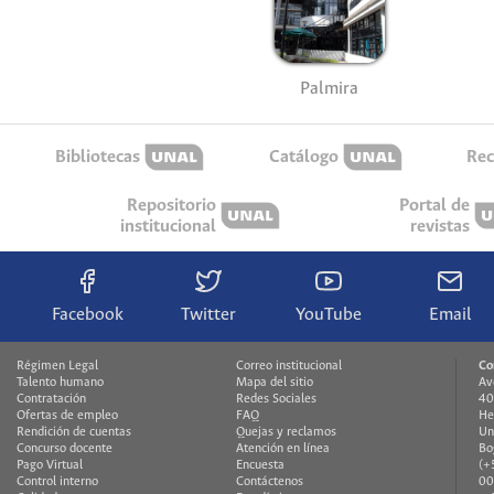
Palmira
Bibliotecas
Catálogo
Rec
Repositorio
Portal de
institucional
revistas
Facebook
Twitter
YouTube
Email
Régimen Legal
Correo institucional
Co
Talento humano
Mapa del sitio
Av
Contratación
Redes Sociales
40
Ofertas de empleo
FAQ
He
Rendición de cuentas
Quejas y reclamos
Un
Concurso docente
Atención en línea
Bo
Pago Virtual
Encuesta
(+
Control interno
Contáctenos
00