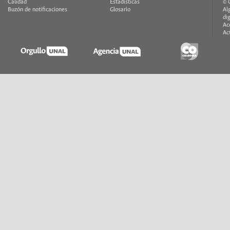
Calidad
Estadísticas
© 
Buzón de notificaciones
Glosario
Al
di
Ac
Ac