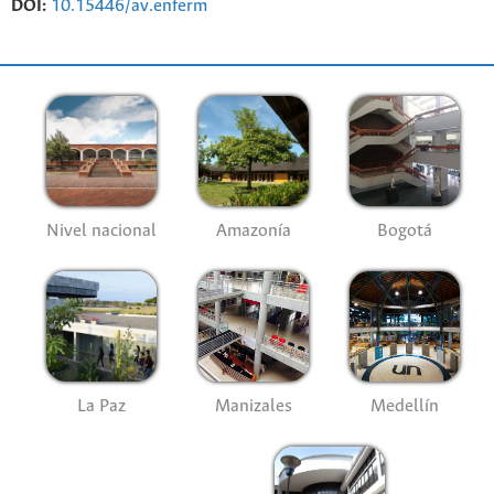
DOI:
10.15446/av.enferm
Nivel nacional
Amazonía
Bogotá
La Paz
Manizales
Medellín