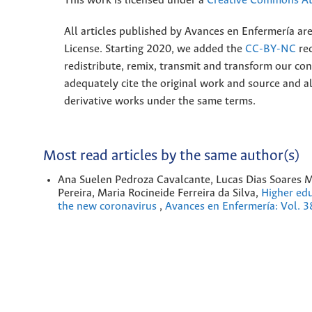
This work is licensed under a
Creative Commons Att
All articles published by Avances en Enfermería ar
License. Starting 2020, we added the
CC-BY-NC
rec
redistribute, remix, transmit and transform our 
adequately cite the original work and source and 
derivative works under the same terms.
Most read articles by the same author(s)
Ana Suelen Pedroza Cavalcante, Lucas Dias Soares M
Pereira, Maria Rocineide Ferreira da Silva,
Higher edu
the new coronavirus
,
Avances en Enfermería: Vol. 3