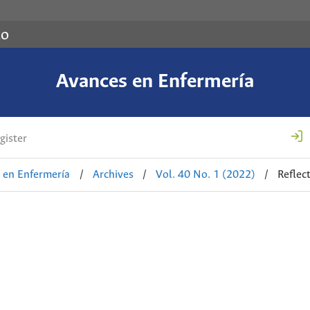
co
Avances en Enfermería
gister
 en Enfermería
/
Archives
/
Vol. 40 No. 1 (2022)
/
Reflec