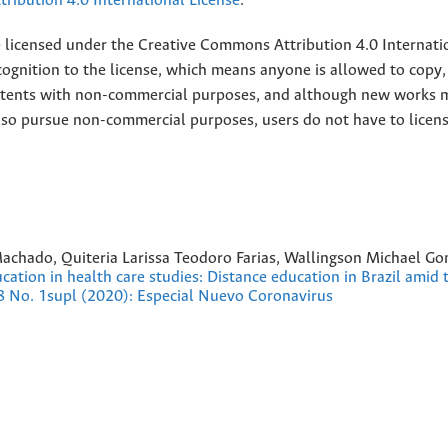
ribution 4.0 International License
.
e licensed under the
Creative
Commons Attribution 4.0 Internati
ognition to the license, which means anyone is allowed to copy,
contents with non-commercial purposes, and although new works 
also pursue non-commercial purposes, users do not have to licen
achado, Quiteria Larissa Teodoro Farias, Wallingson Michael Go
cation in health care studies: Distance education in Brazil amid t
8 No. 1supl (2020): Especial Nuevo Coronavirus