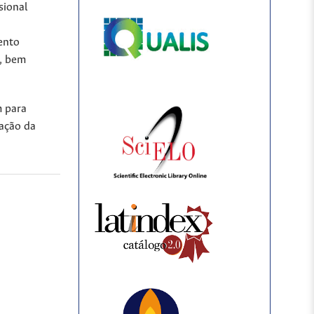
sional
ento
l, bem
m para
mação da