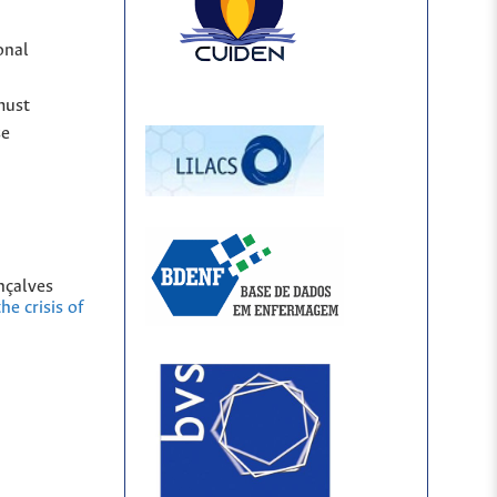
onal
must
se
nçalves
he crisis of