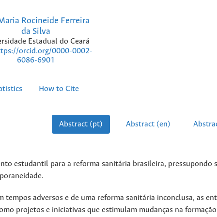
aria Rocineide Ferreira
da Silva
rsidade Estadual do Ceará
ttps://orcid.org/0000-0002-
6086-6901
atistics
How to Cite
Abstract (pt)
Abstract (en)
Abstrac
nto estudantil para a reforma sanitária brasileira, pressupondo 
mporaneidade.
 tempos adversos e de uma reforma sanitária inconclusa, as en
como projetos e iniciativas que estimulam mudanças na formaçã