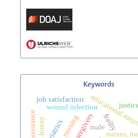
Keywords
educational mea
job satisfaction
justic
wound infection
old age assistance
caregivers
frailty
geriatrics
male
nurses, m