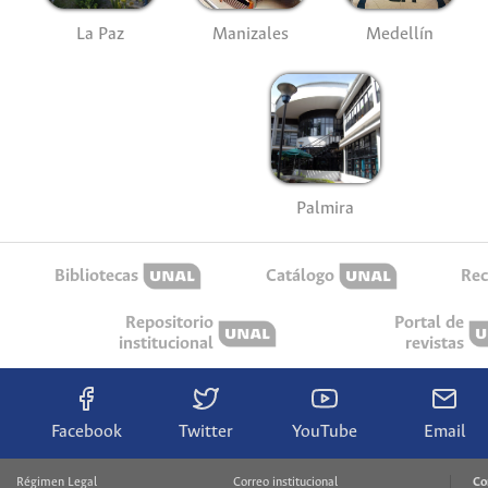
La Paz
Manizales
Medellín
Palmira
Bibliotecas
Catálogo
Rec
Repositorio
Portal de
institucional
revistas
Facebook
Twitter
YouTube
Email
Régimen Legal
Correo institucional
Co