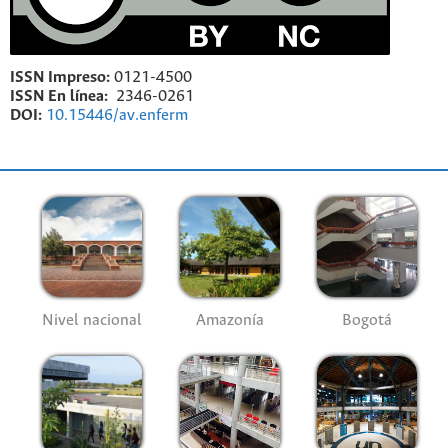
ISSN Impreso:
0121-4500
ISSN En línea:
2346-0261
DOI:
10.15446/av.enferm
Nivel nacional
Amazonía
Bogotá