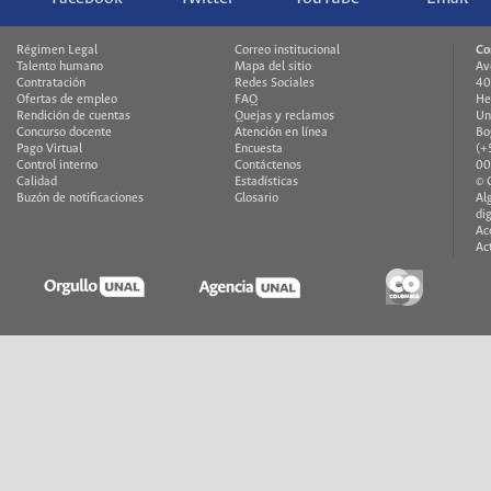
Régimen Legal
Correo institucional
Co
Talento humano
Mapa del sitio
Av
Contratación
Redes Sociales
40
Ofertas de empleo
FAQ
He
Rendición de cuentas
Quejas y reclamos
Un
Concurso docente
Atención en línea
Bo
Pago Virtual
Encuesta
(+
Control interno
Contáctenos
00
Calidad
Estadísticas
© 
Buzón de notificaciones
Glosario
Al
di
Ac
Ac