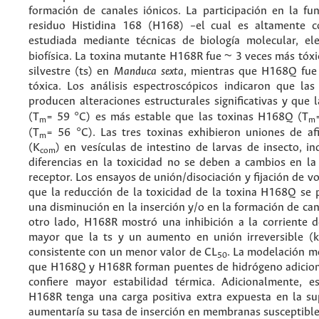
formación de canales iónicos. La participación en la fun
residuo Histidina 168 (H168) –el cual es altamente c
estudiada mediante técnicas de biología molecular, elec
biofísica. La toxina mutante H168R fue ~ 3 veces más tóxi
silvestre (ts) en
Manduca sexta
, mientras que H168Q fue
tóxica. Los análisis espectroscópicos indicaron que la
producen alteraciones estructurales significativas y que
(T
= 59 °C) es más estable que las toxinas H168Q (T
m
m
(T
= 56 °C). Las tres toxinas exhibieron uniones de afi
m
(K
) en vesículas de intestino de larvas de insecto, i
com
diferencias en la toxicidad no se deben a cambios en la 
receptor. Los ensayos de unión/disociación y fijación de v
que la reducción de la toxicidad de la toxina H168Q se p
una disminución en la inserción y/o en la formación de can
otro lado, H168R mostró una inhibición a la corriente de
mayor que la ts y un aumento en unión irreversible (k
consistente con un menor valor de CL
. La modelación m
50
que H168Q y H168R forman puentes de hidrógeno adiciona
confiere mayor estabilidad térmica. Adicionalmente, 
H168R tenga una carga positiva extra expuesta en la supe
aumentaría su tasa de inserción en membranas susceptibl