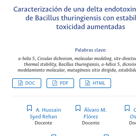
Caracterización de una delta endotoxi
de Bacillus thuringiensis con estabi
toxicidad aumentadas
Palabras clave:
a-helix 5, Circular dichroism, molecular modeling, site-direct
thermal stability, Bacillus thuringiensis, a-hélice 5, dicroís
modelamiento molecular, mutagénesis sitio dirigida, estabilid
DOC
PDF
HTML
A. Hussain
Álvaro M.
C
Syed Rehan
Flórez
Os
Docente
Docente
Do