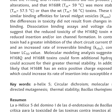
alterations, and that H168R (T
= 59 °C) was more sta
m
(T
= 57.5 °C) or than the wt (T
= 56 °C) toxins. These 
m
m
similar binding affinities for larval midgut vesicles (K
)
com
the differences in toxicity did not result from changes in 
binding. Dissociation binding assays and voltage cla
suggest that the reduced toxicity of the H168Q toxin 
reduced insertion and/or ion channel formation. In cont
toxin had a greater inhibition of the short circuit current 
and an increased rate of irreversible binding (k
), con
obs
lower LC
value. Molecular modeling analysis suggeste
50
H168Q and H168R toxins could form additional hydro
could account for their greater thermal stability. In additi
likely that H168R has an extra positive charge exposed
which could increase its rate of insertion into susceptibl
Key words:
a-helix 5; Circular dichroism; molecular 
directed mutagenesis; thermal stability;
Bacillus thuringiens
Resumen
La a-Hélice 5 del domino I de las d-endotoxinas de
Bacillu
crítica para la toxicidad de las toxinas contra insectos al