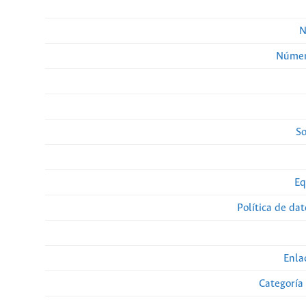
N
Númer
So
Eq
Política de da
Enla
Categoría