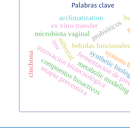
Palabras clave
acclimatization
ba
probióticos
ex vitro transfer
ác
microbiota vaginal
editorial
issr
bebidas funcionale
innovación biotecnológica
systems 
synthetic biol
fermentación de pre
cinchona
compuestos bioactivos
metabolic modelin
terapia preventiva