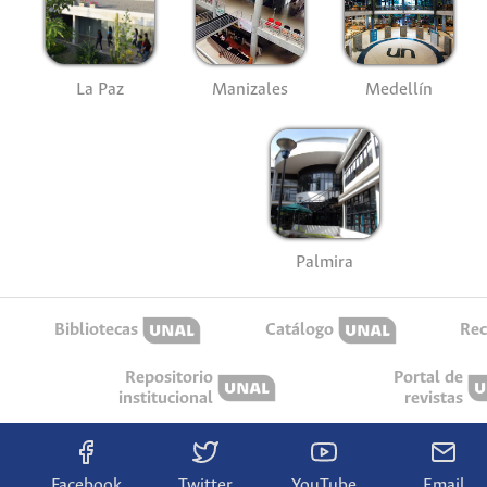
La Paz
Manizales
Medellín
Palmira
Bibliotecas
Catálogo
Rec
Repositorio
Portal de
institucional
revistas
Facebook
Twitter
YouTube
Email