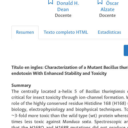
Donald H.
Óscar
Dean
Alzate
Docente
Docente
Resumen
Texto completo HTML
Estadísticas
Título en ingles: Characterization of a Mutant
Bacillus
thur
endotoxin With Enhanced Stability and Toxicity
Summary
The centrally located a-helix 5 of
Bacillus thuringiensis
d
critical for insect toxicity through ion-channel formation.
role of the highly conserved residue Histidine 168 (H168)
biology, electrophysiology and biophysical techniques. 
~3-fold more toxic than the wild type (wt) protein wher
times less toxic against
Manduca sexta
. Spectroscopic a
that the H168Q and H168R mutations did not produce g