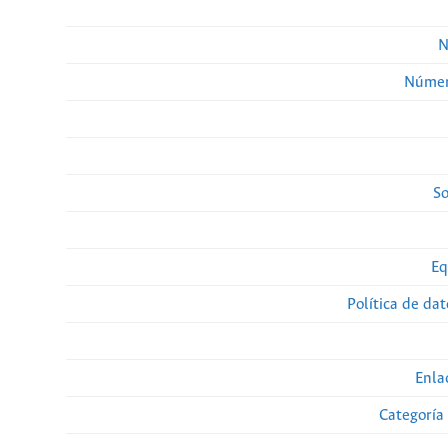
N
Númer
So
Eq
Política de da
Enla
Categoría