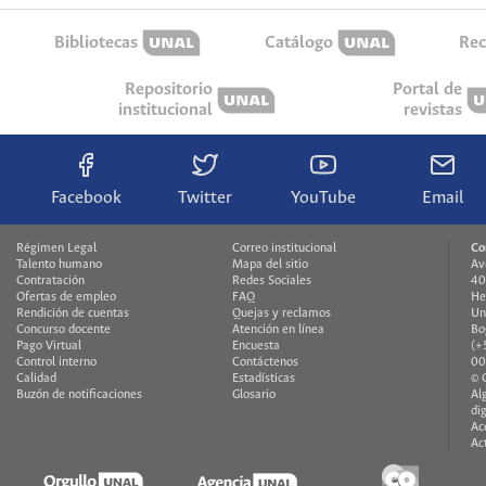
Bibliotecas
Catálogo
Rec
Repositorio
Portal de
institucional
revistas
Facebook
Twitter
YouTube
Email
Régimen Legal
Correo institucional
Co
Talento humano
Mapa del sitio
Av
Contratación
Redes Sociales
40
Ofertas de empleo
FAQ
He
Rendición de cuentas
Quejas y reclamos
Un
Concurso docente
Atención en línea
Bo
Pago Virtual
Encuesta
(+
Control interno
Contáctenos
00
Calidad
Estadísticas
© 
Buzón de notificaciones
Glosario
Al
di
Ac
Ac