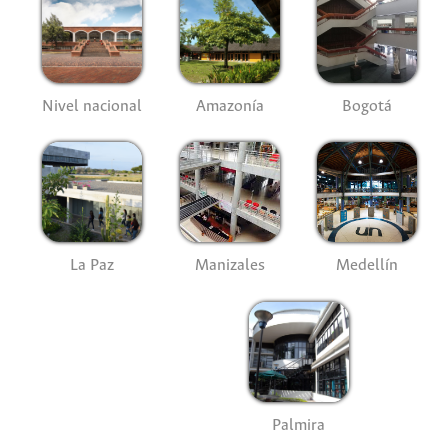
Nivel nacional
Amazonía
Bogotá
La Paz
Manizales
Medellín
Palmira