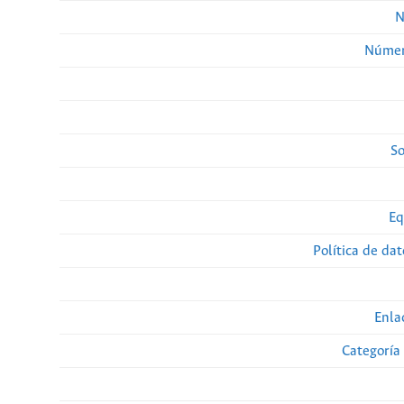
N
Númer
So
Eq
Política de da
Enla
Categoría