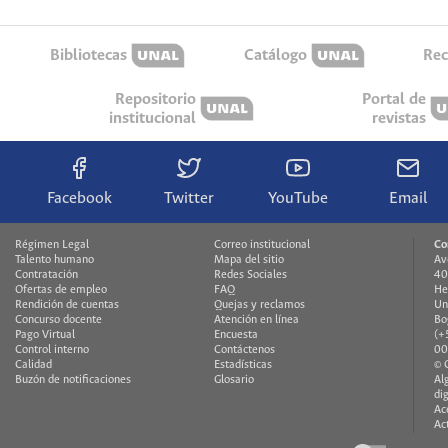
Bibliotecas
Catálogo
Rec
Repositorio
Portal de
institucional
revistas
Facebook
Twitter
YouTube
Email
Régimen Legal
Correo institucional
Co
Talento humano
Mapa del sitio
Av
Contratación
Redes Sociales
40
Ofertas de empleo
FAQ
He
Rendición de cuentas
Quejas y reclamos
Un
Concurso docente
Atención en línea
Bo
Pago Virtual
Encuesta
(+
Control interno
Contáctenos
00
Calidad
Estadísticas
© 
Buzón de notificaciones
Glosario
Al
di
Ac
Ac