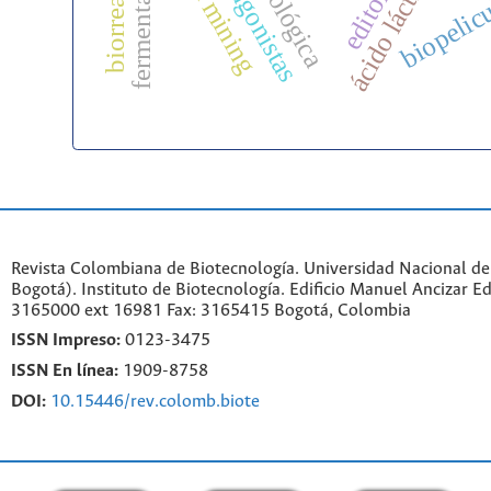
biorreactores
data mining
ácido láctico
editorial
biopelic
Revista Colombiana de Biotecnología. Universidad Nacional d
Bogotá). Instituto de Biotecnología. Edificio Manuel Ancizar Ed
3165000 ext 16981 Fax: 3165415 Bogotá, Colombia
ISSN Impreso:
0123-3475
ISSN En línea:
1909-8758
DOI:
10.15446/rev.colomb.biote