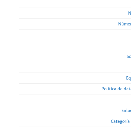
N
Númer
So
Eq
Política de da
Enla
Categoría