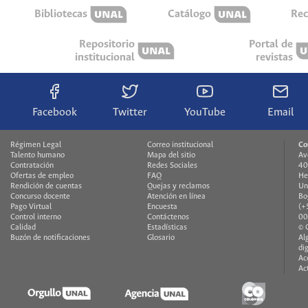
Bibliotecas
Catálogo
Rec
Repositorio
Portal de
institucional
revistas
Facebook
Twitter
YouTube
Email
Régimen Legal
Correo institucional
Co
Talento humano
Mapa del sitio
Av
Contratación
Redes Sociales
40
Ofertas de empleo
FAQ
He
Rendición de cuentas
Quejas y reclamos
Un
Concurso docente
Atención en línea
Bo
Pago Virtual
Encuesta
(+
Control interno
Contáctenos
00
Calidad
Estadísticas
© 
Buzón de notificaciones
Glosario
Al
di
Ac
Ac