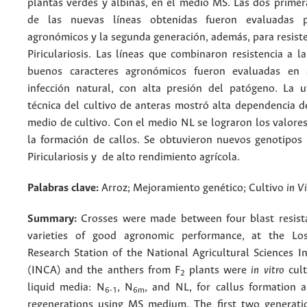
plantas verdes y albinas, en el medio MS. Las dos primer
de las nuevas líneas obtenidas fueron evaluadas p
agronómicos y la segunda generación, además, para resiste
Piriculariosis. Las líneas que combinaron resistencia a la 
buenos caracteres agronómicos fueron evaluadas en 
infección natural, con alta presión del patógeno. La ut
técnica del cultivo de anteras mostró alta dependencia d
medio de cultivo. Con el medio NL se lograron los valore
la formación de callos. Se obtuvieron nuevos genotipos r
Piriculariosis y de alto rendimiento agrícola.
Palabras clave:
Arroz; Mejoramiento genético; Cultivo
in V
Summary:
Crosses were made between four blast resista
varieties of good agronomic performance, at the Los
Research Station of the National Agricultural Sciences I
(INCA) and the anthers from F
plants were
in vitro
cult
2
liquid media: N
, N
, and NL, for callus formation a
6-1
6m
regenerations using MS medium. The first two generati