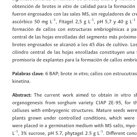
obtención de brotes
in vitro
de calidad para la formación 
fueron engrosados con las sales MS, sin reguladores de cr
-1
-1
-1
ascórbico 50 mg L
, Fitagel 2,5 g L
, pH 5,7 y 40 g L
formación de callos con estructuras embriogénicas a part
central de las hojas enrolladas del segmento más próximo 
brotes engrosados se alcanzó a los 45 días de cultivo. L
cilindro central de las hojas enrolladas constituyen una
promisoria de explantes para la formación de callos embri
Palabras clave
: 6 BAP; brote
in vitro;
callos con estrucutra
kinetina.
Abstract:
The current work aimed to obtain in vitro sh
organogenesis from sorghum variety CIAP 2E-95, for t
calluses with embryogenic structures. Mature seeds were
plants grown under controlled conditions, which were 
were placed in a germination medium with MS salts, myo-
-1
-1
L
, 3% sucrose, pH 5.7, phytagel 2.5 g L
. Different conc