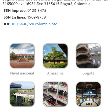
3165000 ext 16981 Fax: 3165415 Bogotá, Colombia
ISSN Impreso:
0123-3475
ISSN En línea:
1909-8758
DOI:
10.15446/rev.colomb.biote
Nivel nacional
Amazonía
Bogotá