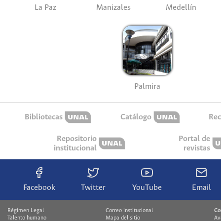
La Paz
Manizales
Medellín
Palmira
Bibliotecas
Catálogo
Rec
Repositorio
Portal de
institucional
revistas
Facebook
Twitter
YouTube
Email
Régimen Legal
Correo institucional
Co
Talento humano
Mapa del sitio
Av