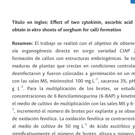
Título en ingles: Effect of two cytokinin, ascorbic acid
obtain
in vitro
shoots of sorghum for calli formation
Resumen:
El trabajo se realizó con el objetivo de obten
vía organogénesis directa en sorgo variedad CIAP 
formación de callos con estructuras embriogénicas. Se t
maduras de plantas que crecían en condiciones controla
desinfectaron y fueron colocadas a germinación en un m
-1
con las sales MS, mioinositol 100 mg L
, sacarosa 3%, pH
-1
g L
. Para la multiplicación de los brotes, se estudi
concentraciones de 6 Bencilaminopurina (6-BAP) y kinetin
el medio de cultivo de multiplicación con las sales MS y 6
1
, incrementó el número de brotes por explante y se obse
de oxidación fenólica. La oxidación fenólica se contrarrest
-1
al medio de cultivo de 50 mg L
de ácido ascórbico y
significativamente el número de brotes, altura y número 