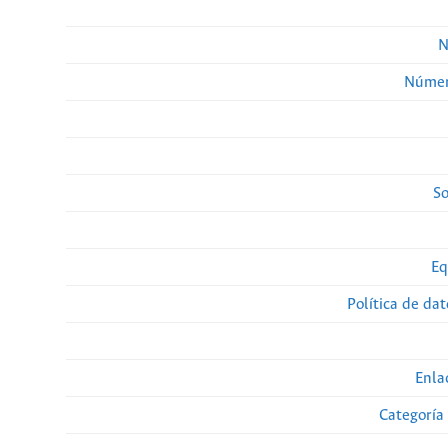
N
Númer
So
Eq
Política de da
Enla
Categoría