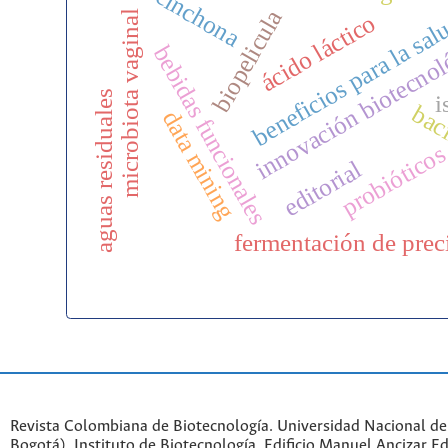
cinchona
biopelicula
microbiota vaginal
beneficios para la sa
ácido láctico
innovación biotecno
bebidas funcionales
aguas residuales
i
bac
data mining
probiótico
editorial
fermentación de prec
Revista Colombiana de Biotecnología. Universidad Nacional d
Bogotá). Instituto de Biotecnología. Edificio Manuel Ancizar Ed