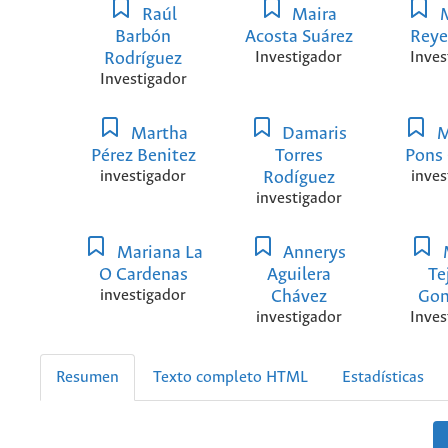
Raúl
Maira
M
Barbón
Acosta Suárez
Reye
Rodríguez
Investigador
Inves
Investigador
Martha
Damaris
M
Pérez Benitez
Torres
Pons
investigador
Rodíguez
inves
investigador
Mariana La
Annerys
O Cardenas
Aguilera
Te
investigador
Chávez
Gon
investigador
Inves
Resumen
Texto completo HTML
Estadísticas