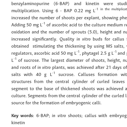
benzylaminopurine (6-BAP) and kinetin were stud
-1 in the multiplic
multiplication. Using 6 - BAP 0.22 mg L
increased the number of shoots per explant, showing phen
-1
Adding 50 mg L
of ascorbic acid to the culture medium r
oxidation and the number of sprouts (5.0), height and n
increased significantly. Quality
in vitro
buds for callus 
obtained stimulating the thickening by using MS salts,
-1
-1
regulators, ascorbic acid 50 mg L
, phytagel 2.5 g L
and 
-1
L
of sucrose. The largest diameter of shoots, height, 
and roots of
in vitro
plants, was achieved after 21 days o
-1
salts with 40 g L
sucrose. Calluses formation wi
structures from the central cylinder of curled leaves
segment to the base of thickened shoots was achieved a
culture. Segments from the central cylinder of the curled l
source for the formation of embryogenic calli.
Key words
: 6-BAP;
in vitro
shoots; callus with embryoge
kinetin