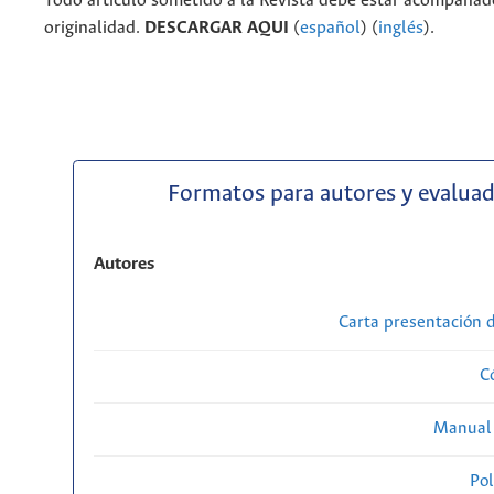
Todo artículo sometido a la Revista debe estar acompañado
originalidad.
DESCARGAR AQUI
(
español
) (
inglés
).
Formatos para autores y evalua
Autores
Carta presentación
C
Manual 
Pol