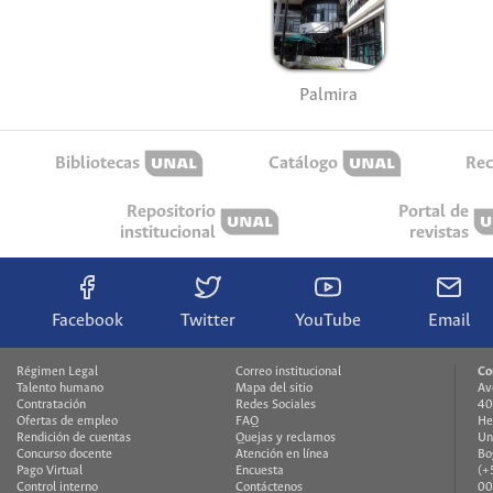
Palmira
Bibliotecas
Catálogo
Rec
Repositorio
Portal de
institucional
revistas
Facebook
Twitter
YouTube
Email
Régimen Legal
Correo institucional
Co
Talento humano
Mapa del sitio
Av
Contratación
Redes Sociales
40
Ofertas de empleo
FAQ
He
Rendición de cuentas
Quejas y reclamos
Un
Concurso docente
Atención en línea
Bo
Pago Virtual
Encuesta
(+
Control interno
Contáctenos
00