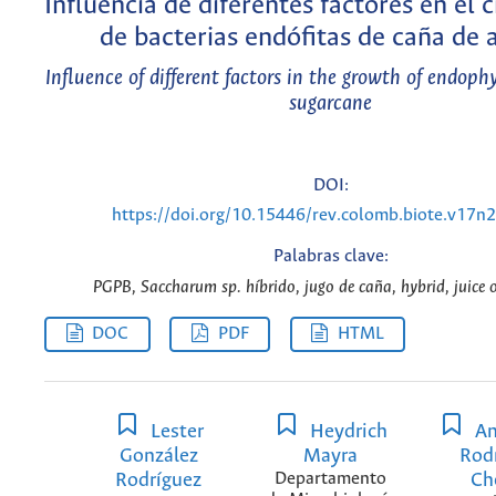
Influencia de diferentes factores en el 
de bacterias endófitas de caña de 
Influence of different factors in the growth of endophy
sugarcane
DOI:
https://doi.org/10.15446/rev.colomb.biote.v17n
Palabras clave:
PGPB, Saccharum sp. híbrido, jugo de caña, hybrid, juice o
DOC
PDF
HTML
Lester
Heydrich
An
González
Mayra
Rod
Rodríguez
Departamento
Ch