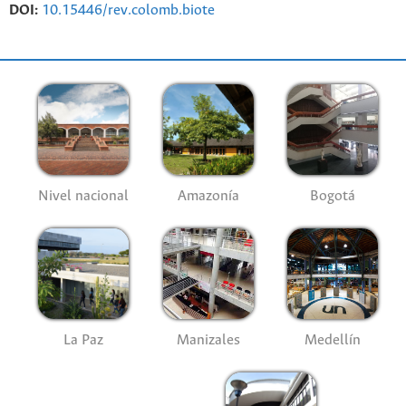
DOI:
10.15446/rev.colomb.biote
Nivel nacional
Amazonía
Bogotá
La Paz
Manizales
Medellín