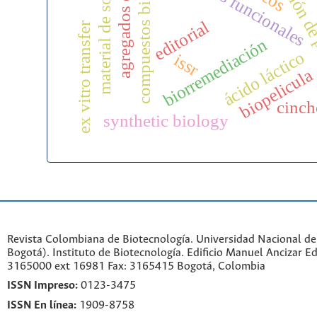
fermentación de
agregados del suelo
compuestos bioactivos
material de soporte
bebidas funcionales
editorial
ex vitro transfer
biorremediación
ácido láctico
issr
biopelicula
cinc
synthetic biology
Revista Colombiana de Biotecnología. Universidad Nacional d
Bogotá). Instituto de Biotecnología. Edificio Manuel Ancizar Ed
3165000 ext 16981 Fax: 3165415 Bogotá, Colombia
ISSN Impreso:
0123-3475
ISSN En línea:
1909-8758