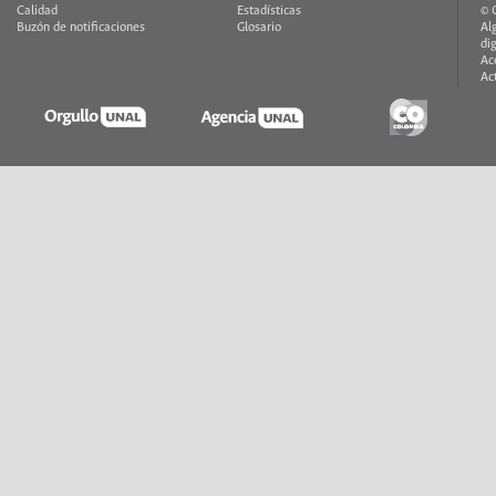
Calidad
Estadísticas
© 
Buzón de notificaciones
Glosario
Al
di
Ac
Ac