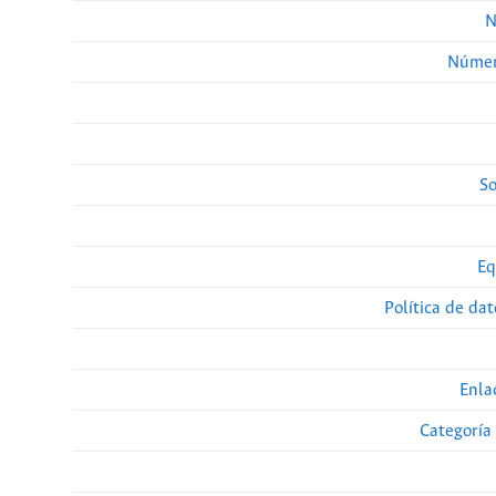
N
Númer
So
Eq
Política de da
Enla
Categoría