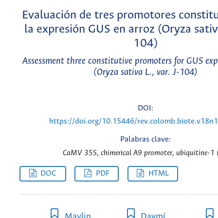
Evaluación de tres promotores constitu
la expresión GUS en arroz (Oryza sativa 
104)
Assessment three constitutive promoters for GUS expr
(Oryza sativa L., var. J-104)
DOI:
https://doi.org/10.15446/rev.colomb.biote.v18n
Palabras clave:
CaMV 35S, chimerical A9 promoter, ubiquitine-1 
DOC
PDF
HTML
Maylin
Daymí