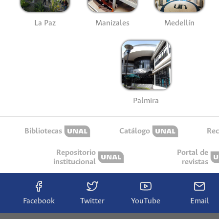
La Paz
Manizales
Medellín
Palmira
Bibliotecas
Catálogo
Rec
Repositorio
Portal de
institucional
revistas
Facebook
Twitter
YouTube
Email