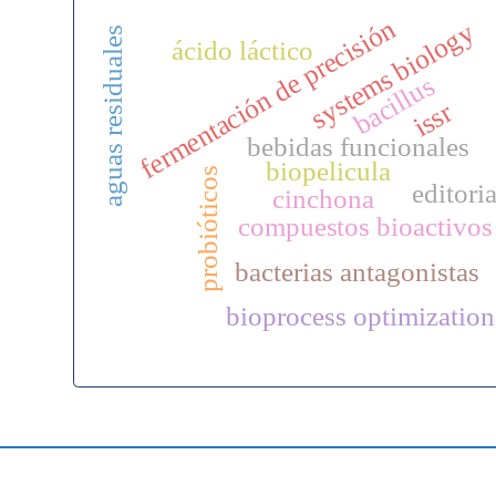
fermentación de precisión
systems biology
aguas residuales
ácido láctico
bacillus
issr
bebidas funcionales
biopelicula
probióticos
editoria
cinchona
compuestos bioactivos
bacterias antagonistas
bioprocess optimization