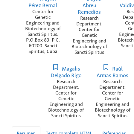
Pérez Bernal
Abreu
Valdiv
Center for
Remedios
Res
Genetic
Depa
Research
Engineering and
Cent
Department.
Biotechnology of
Ge
Center for
Sancti Spiritus.
Engine
Genetic
P.O.Box 83, P.C.
Biotech
Engineering and
60200. Sancti
Sancti
Biotechnology of
Spiritus, Cuba
Sancti Spiritus
Magalis
Raúl
Delgado Rigo
Armas Ramos
Research
Research
Department.
Department.
Center for
Center for
Genetic
Genetic
Engineering and
Engineering and
Biotechnology of
Biotechnology of
Sancti Spiritus
Sancti Spiritus
Resumen
Texto completo HTML
Referencias