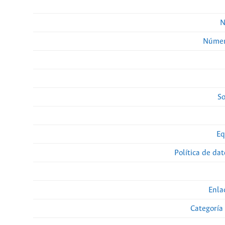
N
Númer
So
Eq
Política de da
Enla
Categoría