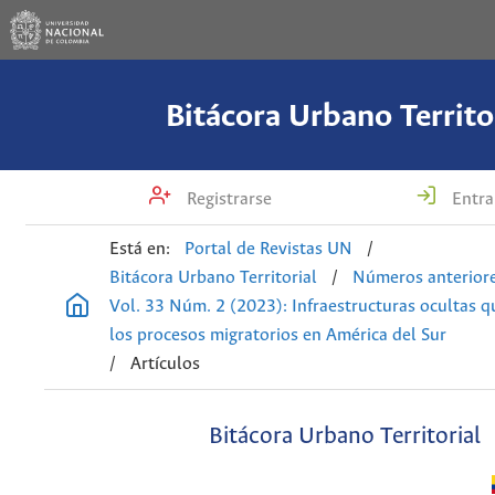
Bitácora Urbano Territo
Registrarse
Entra
Está en:
Portal de Revistas UN
/
Bitácora Urbano Territorial
/
Números anterior
Vol. 33 Núm. 2 (2023): Infraestructuras ocultas 
los procesos migratorios en América del Sur
/
Artículos
Bitácora Urbano Territorial