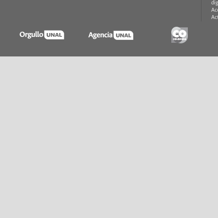
di
Ac
Ac