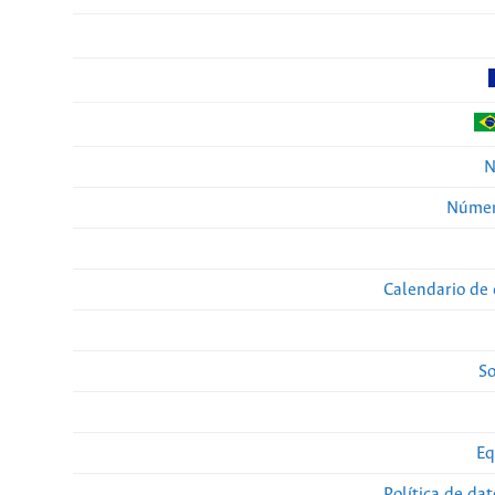
N
Númer
Calendario de 
So
Eq
Política de da