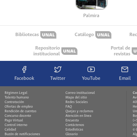
Palmira
Bibliotecas
Catálogo
Rec
Repositorio
Portal de
institucional
revistas
Facebook
Twitter
YouTube
Email
Régimen Legal
Correo institucional
Co
Talento humano
Mapa del sitio
Av
Contratación
Redes Sociales
40
Ofertas de empleo
FAQ
He
Rendición de cuentas
Quejas y reclamos
Un
Concurso docente
Atención en línea
Bo
Pago Virtual
Encuesta
(+
Control interno
Contáctenos
00
Calidad
Estadísticas
© 
Buzón de notificaciones
Glosario
Al