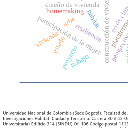
construcción de vivienda
crisis cli
plataforma
diseño de vivienda
perspectiv
homemaking
hábitat
participación de la mujer
urbe
resiliencia
vivienda
estado
mé
proyecto
trabajo
Universidad Nacional de Colombia (Sede Bogotá). Facultad de A
Investigaciones Hábitat, Ciudad y Territorio. Carrera 30 # 45-
Universitaria) Edificio 314 (SINDU) Of. 106 Código postal 11