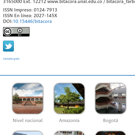
3165000 Ext. 12212 www.bitacora.unal.edu.co / bitacora_far
ISSN Impreso: 0124-7913
ISSN En línea: 2027-145X
DOI:
10.15446/bitacora
Contador gratis
Nivel nacional
Amazonía
Bogotá