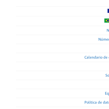
N
Númer
Calendario de 
So
Eq
Política de da