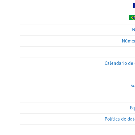
N
Númer
Calendario de 
So
Eq
Política de da