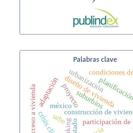
Palabras clave
urbanización
condiciones de
diseño de vivienda
planificació
adaptación
proyecto
acceso a vivienda
suburbios
méxico
construcción de vivie
crisis climática
urbe
participación de
estado