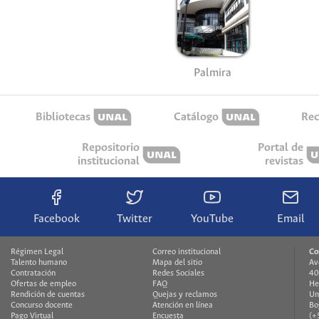
Palmira
Bibliotecas
Catálogo
Rec
Repositorio
Portal de
institucional
revistas
Facebook
Twitter
YouTube
Email
Régimen Legal
Correo institucional
Co
Talento humano
Mapa del sitio
Av
Contratación
Redes Sociales
40
Ofertas de empleo
FAQ
He
Rendición de cuentas
Quejas y reclamos
Un
Concurso docente
Atención en línea
Bo
Pago Virtual
Encuesta
(+