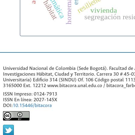
homemaking
resiliencia
hábitat
vivienda
segregación resi
Universidad Nacional de Colombia (Sede Bogotá). Facultad de A
Investigaciones Hábitat, Ciudad y Territorio. Carrera 30 # 45-
Universitaria) Edificio 314 (SINDU) Of. 106 Código postal 11
3165000 Ext. 12212 www.bitacora.unal.edu.co / bitacora_far
ISSN Impreso: 0124-7913
ISSN En línea: 2027-145X
DOI:
10.15446/bitacora