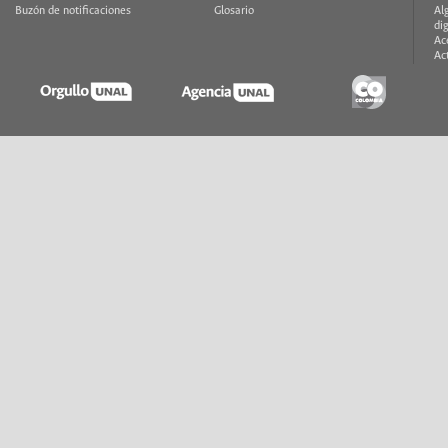
Buzón de notificaciones
Glosario
Al
di
Ac
Ac