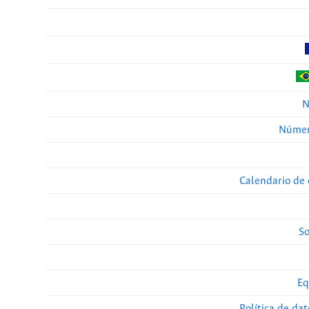
N
Númer
Calendario de 
So
Eq
Política de da