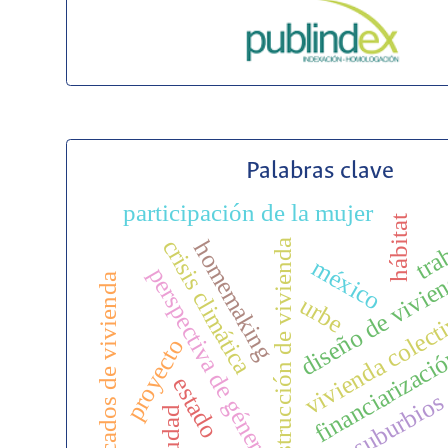
Palabras clave
participación de la mujer
hábitat
tra
crisis climática
homemaking
construcción de vivienda
méxico
diseño de vivie
perspectiva de género
mercados de vivienda
urbe
vivienda colect
proyecto
financiarizaci
estado
suburbios
ciudad