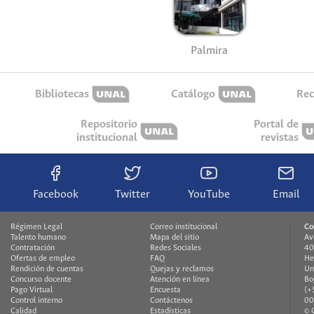
Palmira
Bibliotecas
Catálogo
Rec
Repositorio
Portal de
institucional
revistas
Facebook
Twitter
YouTube
Email
Régimen Legal
Correo institucional
Co
Talento humano
Mapa del sitio
Av
Contratación
Redes Sociales
40
Ofertas de empleo
FAQ
He
Rendición de cuentas
Quejas y reclamos
Un
Concurso docente
Atención en línea
Bo
Pago Virtual
Encuesta
(+
Control interno
Contáctenos
00
Calidad
Estadísticas
© 