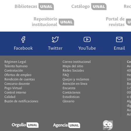
Bibliotecas
Catálogo
Rec
Repositorio
Portal de
institucional
revistas
Facebook
Twitter
YouTube
Email
Régimen Legal
Correo institucional
Co
Talento humano
Mapa del sitio
Av
Contratación
Redes Sociales
40
Ofertas de empleo
FAQ
He
Rendición de cuentas
Quejas y reclamos
Un
Concurso docente
Atención en línea
Bo
Pago Virtual
Encuesta
(+
Control interno
Contáctenos
00
Calidad
Estadísticas
© 
Buzón de notificaciones
Glosario
Al
di
Ac
Ac