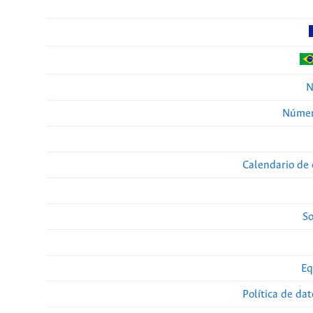
N
Númer
Calendario de 
So
Eq
Política de da