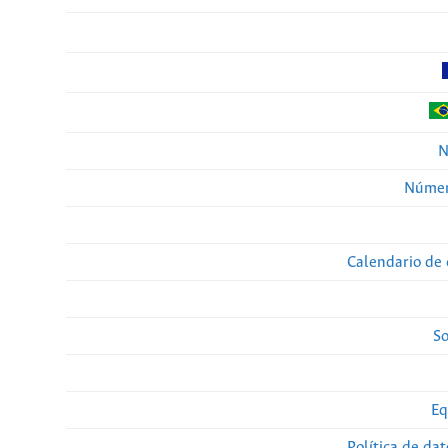
N
Númer
Calendario de 
So
Eq
Política de da