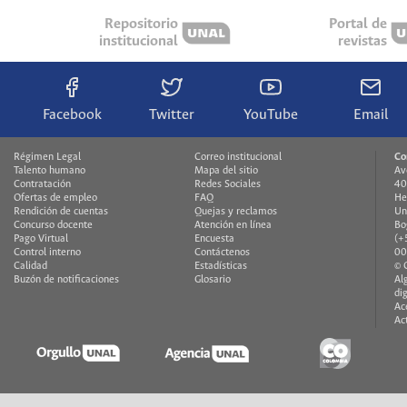
Repositorio
Portal de
institucional
revistas
Facebook
Twitter
YouTube
Email
Régimen Legal
Correo institucional
Co
Talento humano
Mapa del sitio
Av
Contratación
Redes Sociales
40
Ofertas de empleo
FAQ
He
Rendición de cuentas
Quejas y reclamos
Un
Concurso docente
Atención en línea
Bo
Pago Virtual
Encuesta
(+
Control interno
Contáctenos
00
Calidad
Estadísticas
© 
Buzón de notificaciones
Glosario
Al
di
Ac
Ac