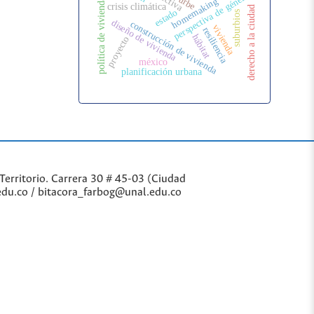
perspectiva de género
urbe
homemaking
política de vivienda
crisis climática
derecho a la ciudad
estado
suburbios
diseño de vivienda
construcción de vivienda
vivienda
resiliencia
hábitat
proyecto
méxico
planificación urbana
Territorio. Carrera 30 # 45-03 (Ciudad
edu.co / bitacora_farbog@unal.edu.co