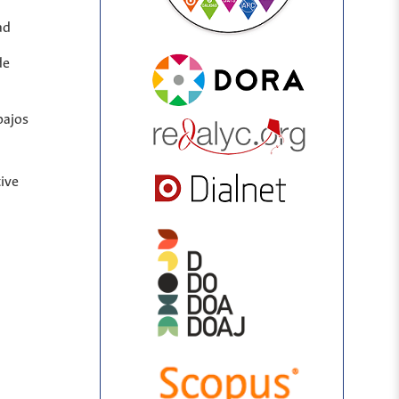
ad
de
bajos
ive