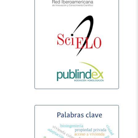
Palabras clave
bioingeniería
ciudad
vivienda colectiva
adaptación
propiedad privada
acceso a vivienda