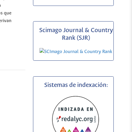
a
os que
erivan
Scimago Journal & Country
Rank (SJR)
Sistemas de indexación: