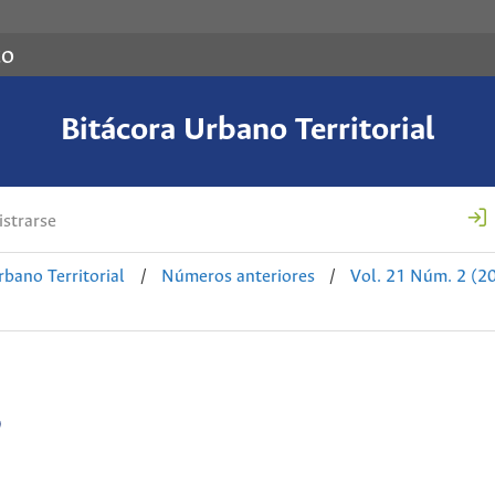
co
Bitácora Urbano Territorial
strarse
rbano Territorial
/
Números anteriores
/
Vol. 21 Núm. 2 (2
o