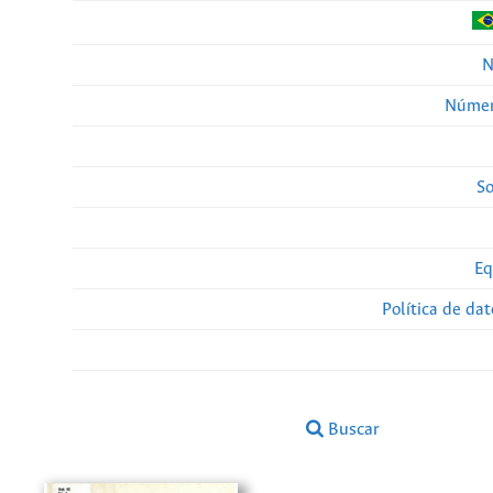
N
Númer
So
Eq
Política de da
Buscar