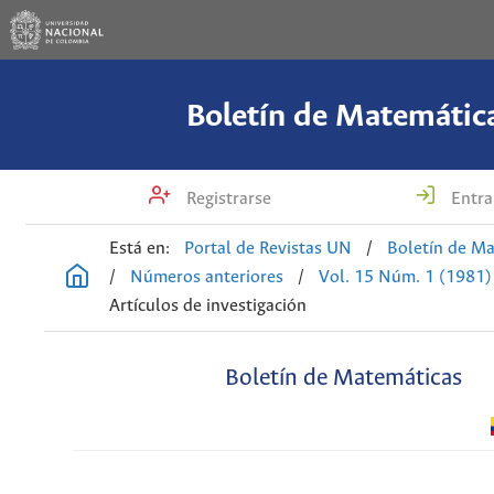
Boletín de Matemátic
Registrarse
Entra
Está en:
Portal de Revistas UN
/
Boletín de M
/
Números anteriores
/
Vol. 15 Núm. 1 (1981)
Artículos de investigación
Boletín de Matemáticas