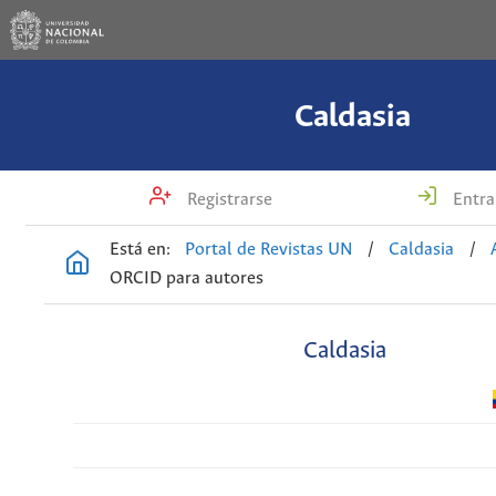
Caldasia
Registrarse
Entra
Está en:
Portal de Revistas UN
/
Caldasia
/
ORCID para autores
Caldasia