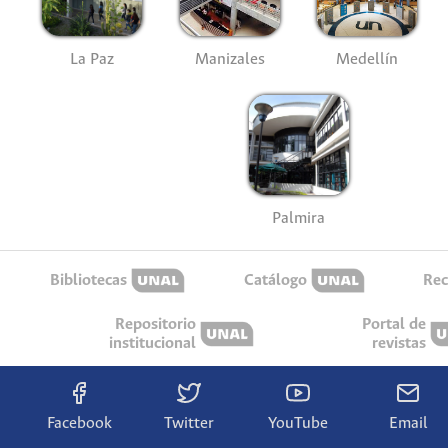
La Paz
Manizales
Medellín
Palmira
Bibliotecas
Catálogo
Rec
Repositorio
Portal de
institucional
revistas
Facebook
Twitter
YouTube
Email