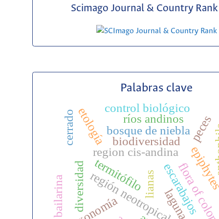
Scimago Journal & Country Rank 
Palabras clave
control biológico
etología
cerrado
ríos andinos
peces
bosque de niebla
antho
biodiversidad
epiphyt
region cis-andina
termitófilo
flora of colo
diversidad
escarabajos
región neotropical
lianas
abeja bailarina
lagunas
taxonomía