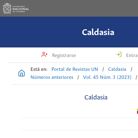
Caldasia
Registrarse
Entra
Está en:
Portal de Revistas UN
/
Caldasia
/
Números anteriores
/
Vol. 45 Núm. 3 (2023)
/
Caldasia