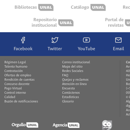
Bibliotecas
Catálogo
Rec
Repositorio
Portal de
institucional
revistas
Facebook
Twitter
YouTube
Email
Régimen Legal
Correo institucional
Co
Talento humano
Mapa del sitio
Av
Contratación
Redes Sociales
40
Ofertas de empleo
FAQ
He
Rendición de cuentas
Quejas y reclamos
Un
Concurso docente
Atención en línea
Bo
Pago Virtual
Encuesta
(+
Control interno
Contáctenos
00
Calidad
Estadísticas
© 
Buzón de notificaciones
Glosario
Al
di
Ac
Ac