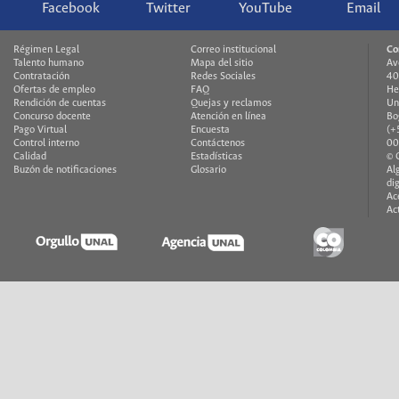
Facebook
Twitter
YouTube
Email
Régimen Legal
Correo institucional
Co
Talento humano
Mapa del sitio
Av
Contratación
Redes Sociales
40
Ofertas de empleo
FAQ
He
Rendición de cuentas
Quejas y reclamos
Un
Concurso docente
Atención en línea
Bo
Pago Virtual
Encuesta
(+
Control interno
Contáctenos
00
Calidad
Estadísticas
© 
Buzón de notificaciones
Glosario
Al
di
Ac
Ac