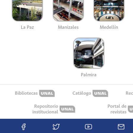
La Paz
Manizales
Medellín
Palmira
Bibliotecas
Catálogo
Rec
Repositorio
Portal de
institucional
revistas