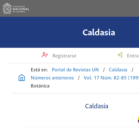
Caldasia
Registrarse
Entra
Está en:
Portal de Revistas UN
/
Caldasia
/
Números anteriores
/
Vol. 17 Núm. 82-85 (199
Botánica
Caldasia