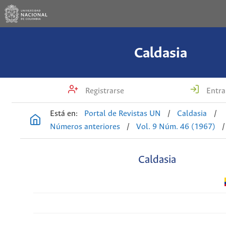
Caldasia
Registrarse
Entra
Está en:
Portal de Revistas UN
/
Caldasia
/
Números anteriores
/
Vol. 9 Núm. 46 (1967)
/
Caldasia