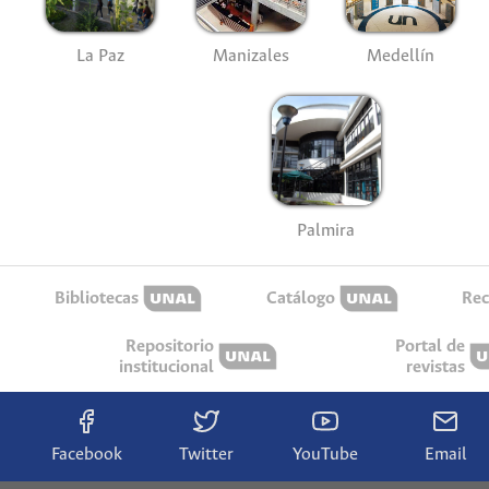
La Paz
Manizales
Medellín
Palmira
Bibliotecas
Catálogo
Rec
Repositorio
Portal de
institucional
revistas
Facebook
Twitter
YouTube
Email